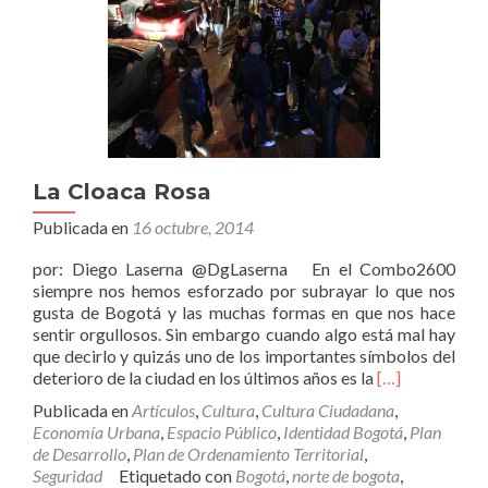
La Cloaca Rosa
Publicada en
16 octubre, 2014
por: Diego Laserna @DgLaserna En el Combo2600
siempre nos hemos esforzado por subrayar lo que nos
gusta de Bogotá y las muchas formas en que nos hace
sentir orgullosos. Sin embargo cuando algo está mal hay
que decirlo y quizás uno de los importantes símbolos del
Leer
deterioro de la ciudad en los últimos años es la
[…]
másLa
Publicada en
Artículos
,
Cultura
,
Cultura Ciudadana
,
Cloaca
Economía Urbana
,
Espacio Público
,
Identidad Bogotá
,
Plan
Rosa
de Desarrollo
,
Plan de Ordenamiento Territorial
,
Seguridad
Etiquetado con
Bogotá
,
norte de bogota
,