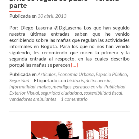
parte
Publicada en
30 abril, 2013
Por: Diego Laserna @DgLaserna Los que han seguido
nuestra últimas entradas saben que he venido
escribiendo sobre las mafias que regulan las actividades
informales en Bogotá. Para los que no nos han venido
siguiendo, les recomiendo que miren la primera y la
segunda entrada al respecto, en las cuales describo
Leer
porqué las mafias se parecen
[…]
másSi
Publicada en
Artículos
,
Economía Urbana
,
Espacio Público
,
no
Seguridad
Etiquetado con
bicitaxis
,
delincuencia
,
se
informalidad
,
mafias
,
mendigos
,
parqueo en vía
,
Publicidad
regula
Exterior Visual
,
seguridad ciudadana
,
sostenibilidad fiscal
,
se
vendedores ambulantes
1 comentario
pudre
–
Tercera
parte