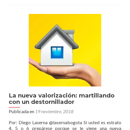
de
la
densidad
de
establecimient
comerciales
de
alto
impacto
en
Bogotá
–
Colombia
La nueva valorización: martillando
con un destornillador
Publicada en
19 noviembre, 2018
Por: Diego Laserna @lasernabogota Si usted es estrato
4, 5 o 6 prepárese porque se le viene una nueva