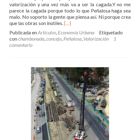
valorización y una vez más va a ser la cagada.Y no me
parece la cagada porque todo lo que Peñalosa haga sea
malo. No soporto la gente que piensa así. Ni porque crea
Leer
que las obras son inútiles.
[…]
másLa
Publicada en
Artículos
,
Economía Urbana
Etiquetado
nueva
con
chambonada
,
concejo
,
Peñalosa
,
Valorización
1
valorización:
comentario
martillando
con
un
destornillador