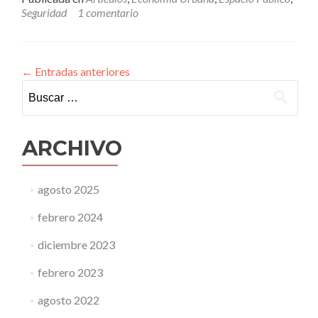
no
Seguridad
1 comentario
se
regula
se
pudre
←
Entradas anteriores
–
Buscar:
Segunda
parte
ARCHIVO
agosto 2025
febrero 2024
diciembre 2023
febrero 2023
agosto 2022