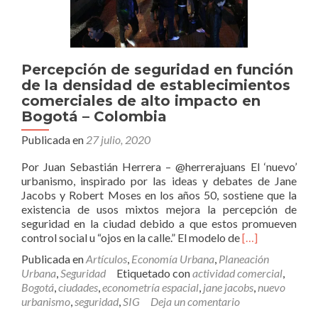
Percepción de seguridad en función
de la densidad de establecimientos
comerciales de alto impacto en
Bogotá – Colombia
Publicada en
27 julio, 2020
Por Juan Sebastián Herrera – @herrerajuans El ‘nuevo’
urbanismo, inspirado por las ideas y debates de Jane
Jacobs y Robert Moses en los años 50, sostiene que la
existencia de usos mixtos mejora la percepción de
seguridad en la ciudad debido a que estos promueven
Leer
control social u “ojos en la calle.” El modelo de
[…]
másPercepción
Publicada en
Artículos
,
Economía Urbana
,
Planeación
de
Urbana
,
Seguridad
Etiquetado con
actividad comercial
,
seguridad
Bogotá
,
ciudades
,
econometría espacial
,
jane jacobs
,
nuevo
en
urbanismo
,
seguridad
,
SIG
Deja un comentario
función