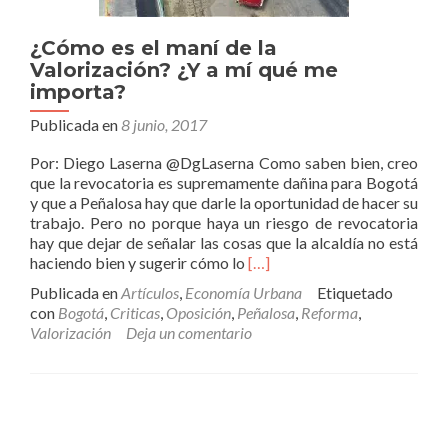
¿Cómo es el maní de la
Valorización? ¿Y a mí qué me
importa?
Publicada en
8 junio, 2017
Por: Diego Laserna @DgLaserna Como saben bien, creo
que la revocatoria es supremamente dañina para Bogotá
y que a Peñalosa hay que darle la oportunidad de hacer su
trabajo. Pero no porque haya un riesgo de revocatoria
hay que dejar de señalar las cosas que la alcaldía no está
Leer
haciendo bien y sugerir cómo lo
[…]
más¿Cómo
Publicada en
Artículos
,
Economía Urbana
Etiquetado
es
con
Bogotá
,
Criticas
,
Oposición
,
Peñalosa
,
Reforma
,
el
Valorización
Deja un comentario
maní
de
la
Valorización?
¿Y
a