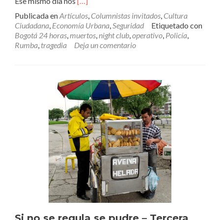
Leer
Ese mismo día nos
[…]
más¿Cronica
Publicada en
Artículos
,
Columnistas invitados
,
Cultura
de
Ciudadana
,
Economía Urbana
,
Seguridad
Etiquetado con
una
Bogotá 24 horas
,
muertos
,
night club
,
operativo
,
Policía
,
Muerte
Rumba
,
tragedia
Deja un comentario
Anunciada?
Si no se regula se pudre – Tercera