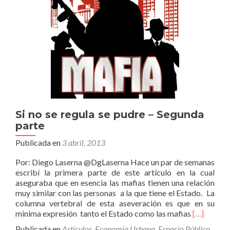
Si no se regula se pudre – Segunda
parte
Publicada en
3 abril, 2013
Por: Diego Laserna @DgLaserna Hace un par de semanas
escribí la primera parte de este artículo en la cual
aseguraba que en esencia las mafias tienen una relación
muy similar con las personas a la que tiene el Estado. La
columna vertebral de esta aseveración es que en su
Leer
minima expresión tanto el Estado como las mafias
[…]
másSi
Publicada en
Artículos
,
Economía Urbana
,
Espacio Público
,