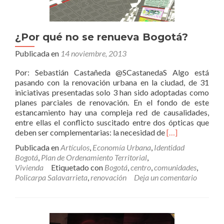
¿Por qué no se renueva Bogotá?
Publicada en
14 noviembre, 2013
Por: Sebastián Castañeda @SCastanedaS Algo está
pasando con la renovación urbana en la ciudad, de 31
iniciativas presentadas solo 3 han sido adoptadas como
planes parciales de renovación. En el fondo de este
estancamiento hay una compleja red de causalidades,
entre ellas el conflicto suscitado entre dos ópticas que
Leer
deben ser complementarias: la necesidad de
[…]
más¿Por
Publicada en
Artículos
,
Economía Urbana
,
Identidad
qué
Bogotá
,
Plan de Ordenamiento Territorial
,
no
Vivienda
Etiquetado con
Bogotá
,
centro
,
comunidades
,
se
Policarpa Salavarrieta
,
renovación
Deja un comentario
renueva
Bogotá?