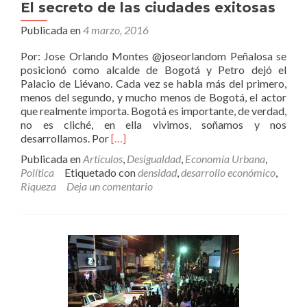
El secreto de las ciudades exitosas
mí
qué
Publicada en
4 marzo, 2016
me
importa?
Por: Jose Orlando Montes @joseorlandom Peñalosa se
posicionó como alcalde de Bogotá y Petro dejó el
Palacio de Liévano. Cada vez se habla más del primero,
menos del segundo, y mucho menos de Bogotá, el actor
que realmente importa. Bogotá es importante, de verdad,
no es cliché, en ella vivimos, soñamos y nos
Leer
desarrollamos. Por
[…]
másEl
Publicada en
Artículos
,
Desigualdad
,
Economía Urbana
,
secreto
Política
Etiquetado con
densidad
,
desarrollo económico
,
de
Riqueza
Deja un comentario
las
ciudades
exitosas