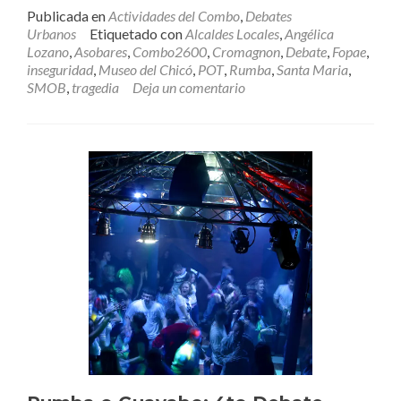
másResum
Publicada en
Actividades del Combo
,
Debates
del
Urbanos
Etiquetado con
Alcaldes Locales
,
Angélica
4to
Lozano
,
Asobares
,
Combo2600
,
Cromagnon
,
Debate
,
Fopae
,
Debate
inseguridad
,
Museo del Chicó
,
POT
,
Rumba
,
Santa Maria
,
Urbano:
SMOB
,
tragedia
Deja un comentario
¿Rumba
o
Guayabo?