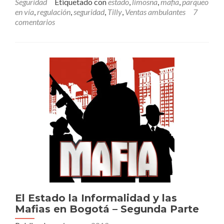
Seguridad
Etiquetado con
estado
,
limosna
,
mafia
,
parqueo
se
en vía
,
regulación
,
seguridad
,
Tilly
,
Ventas ambulantes
7
regula
comentarios
se
Pudre
–
Primera
Parte
El Estado la Informalidad y las
Mafias en Bogotá – Segunda Parte