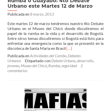
Rumba o Guayabo: 4to Debate
Urbano este Martes 12 de Marzo
Publicada en
8 marzo, 2013
Este martes 12 de marzo tendremos nuestro 4to Debate
Urbano en el Museo del Chicó donde discutiremos el
papel de la rumba en la vida y el desarrollo de Bogotá.
Entre otros temas discutiremos si Bogotá está listo para
enfrentar una emergencia como la que se presentó en la
Leer
discoteca de Santa Maria en Brasil
[…]
másRumba
Publicada en
Actividades del Combo
,
Debates
o
Urbanos
Etiquetado con
Debate Urbano
,
desarrollo
,
Guayabo:
jovenes
,
Museo del Chicó
,
Rumba
,
seguridad
2
4to
comentarios
Debate
Urbano
este
Martes
12
de
Marzo