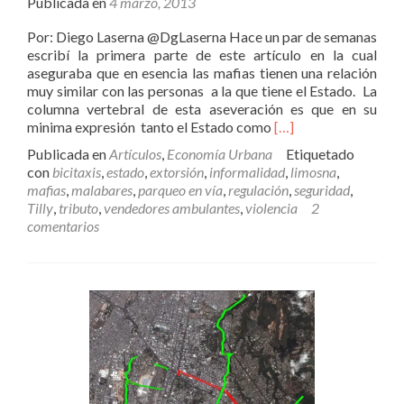
Publicada en
4 marzo, 2013
Por: Diego Laserna @DgLaserna Hace un par de semanas
escribí la primera parte de este artículo en la cual
aseguraba que en esencia las mafias tienen una relación
muy similar con las personas a la que tiene el Estado. La
columna vertebral de esta aseveración es que en su
Leer
minima expresión tanto el Estado como
[…]
másEl
Publicada en
Artículos
,
Economía Urbana
Etiquetado
Estado
con
bicitaxis
,
estado
,
extorsión
,
informalidad
,
limosna
,
la
mafias
,
malabares
,
parqueo en vía
,
regulación
,
seguridad
,
Informalidad
Tilly
,
tributo
,
vendedores ambulantes
,
violencia
2
y
comentarios
las
Mafias
en
Bogotá
–
Segunda
Parte