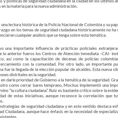
s y políticas de seguridad ciudadana en la ciudad en los últimos añ
en la materia para la nueva administración.
s: una lectura histórica de la Policía Nacional de Colombia y su pap
erazgo en los temas de seguridad ciudadana históricamente no ha 
sencial en cualquier análisis que se tenga sobre esta temática.
uvo una importante influencia de prácticas policiales extranjera
e lo anterior fueros los Centros de Atención Inmediata –CAI- ins
co, así como la capacitación de decenas de policías colombi
ercamiento con la comunidad. Por otro lado, un importante p
a fue la llegada de la elección popular de alcaldes. Esta nueva sit
ones distritales en la seguridad.
en darle prioridad de Gobierno a la temática de la seguridad. Gra
 Castro como cerrar bares temprano, Mockus implementó una imp
ino “la cultura ciudadana”. Ruiz es bastante crítico sobre la evide
dad de estas iniciativas, aunque reconoce la correlación
que tu
o.
 estrategias de seguridad ciudadana y en este sentido destaca es
ad Ciudadana, aunque hace énfasis en la necesidad de especializ
xistentes.