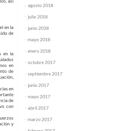
os, así
agosto 2018
julio 2018
el en la
junio 2018
sido de
mayo 2018
enero 2018
s en la
talados
octubre 2017
anos en
unto de
septiembre 2017
uación,
junio 2017
cias en
ortante
mayo 2017
ncia de
vo con
abril 2017
fuerzos
marzo 2017
ación y
febrero 2017