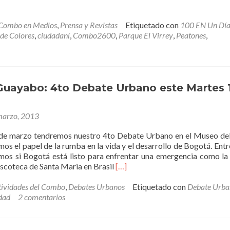
 Combo en Medios
,
Prensa y Revistas
Etiquetado con
100 EN Un Dí
de Colores
,
ciudadaní
,
Combo2600
,
Parque El Virrey
,
Peatones
,
uayabo: 4to Debate Urbano este Martes 
marzo, 2013
 de marzo tendremos nuestro 4to Debate Urbano en el Museo de
os el papel de la rumba en la vida y el desarrollo de Bogotá. Entr
mos si Bogotá está listo para enfrentar una emergencia como la
Leer
iscoteca de Santa Maria en Brasil
[…]
másRumba
o
tividades del Combo
,
Debates Urbanos
Etiquetado con
Debate Urba
Guayabo:
dad
2 comentarios
4to
Debate
Urbano