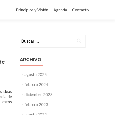
Ir
al
Principios y Visión
Agenda
Contacto
contenido
Buscar:
ARCHIVO
de
agosto 2025
febrero 2024
s ideas
diciembre 2023
ncia de
 estos
febrero 2023
agosto 2022