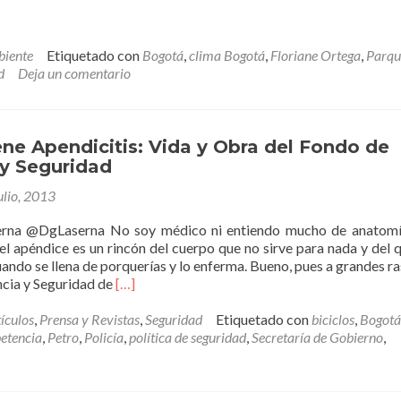
iente
Etiquetado con
Bogotá
,
clima Bogotá
,
Floriane Ortega
,
Parqu
d
Deja un comentario
ne Apendicitis: Vida y Obra del Fondo de
 y Seguridad
ulio, 2013
erna @DgLaserna No soy médico ni entiendo mucho de anatomí
el apéndice es un rincón del cuerpo que no sirve para nada y del 
uando se llena de porquerías y lo enferma. Bueno, pues a grandes ra
Leer
ncia y Seguridad de
[…]
másBogotá
tiene
ículos
,
Prensa y Revistas
,
Seguridad
Etiquetado con
biciclos
,
Bogotá
Apendicitis:
etencia
,
Petro
,
Policía
,
política de seguridad
,
Secretaría de Gobierno
,
Vida
y
Obra