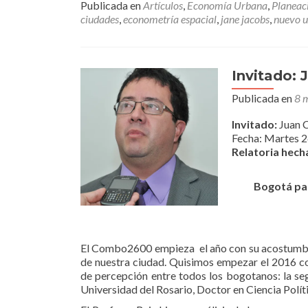
Publicada en
Artículos
,
Economía Urbana
,
Planeac
ciudades
,
econometría espacial
,
jane jacobs
,
nuevo 
Invitado: 
Publicada en
8 
Invitado:
Juan C
Fecha:
Martes 2
Relatoria hech
Bogotá par
El Combo2600 empieza el año con su acostumbrad
de nuestra ciudad. Quisimos empezar el 2016 co
de percepción entre todos los bogotanos: la se
Universidad del Rosario, Doctor en Ciencia Polít