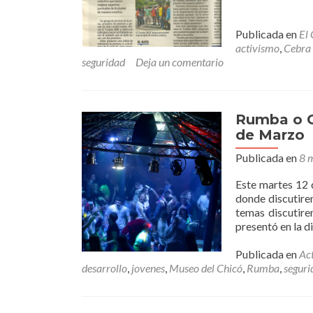
Publicada en
El
activismo
,
Cebra 
seguridad
Deja un comentario
Rumba o G
de Marzo
Publicada en
8 
Este martes 12
donde discutirem
temas discutire
presentó en la d
Publicada en
Ac
desarrollo
,
jovenes
,
Museo del Chicó
,
Rumba
,
seguri