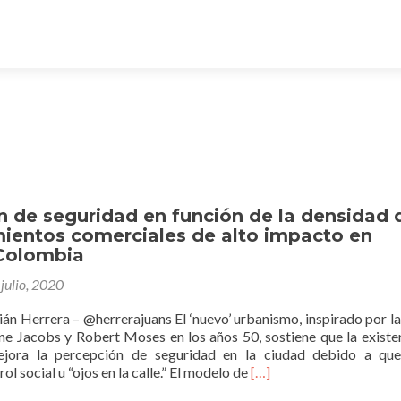
n de seguridad en función de la densidad 
mientos comerciales de alto impacto en
Colombia
julio, 2020
án Herrera – @herrerajuans El ‘nuevo’ urbanismo, inspirado por la
ne Jacobs y Robert Moses en los años 50, sostiene que la existe
jora la percepción de seguridad en la ciudad debido a que
Leer
l social u “ojos en la calle.” El modelo de
[…]
másPercepción