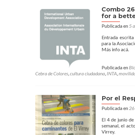
Combo 260
for a bette
Publicada en
5 a
Entrada escrit
para la Asociac
Más info acá.
Publicada en
Bl
Cebra de Colores
,
cultura ciudadana
,
INTA
,
movilid
Por el Res
Publicada en
26
El 4 de junio d
semanal, el act
Virrey.