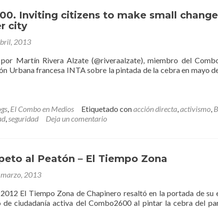
del
Fondo
0. Inviting citizens to make small change
de
r city
Vigilancia
bril, 2013
y
Seguridad
a por Martín Rivera Alzate (@riveraalzate), miembro del Com
ión Urbana francesa INTA sobre la pintada de la cebra en mayo d
ogs
,
El Combo en Medios
Etiquetado con
acción directa
,
activismo
,
B
ad
,
seguridad
Deja un comentario
peto al Peatón – El Tiempo Zona
 marzo, 2013
e 2012 El Tiempo Zona de Chapinero resaltó en la portada de su 
o de ciudadanía activa del Combo2600 al pintar la cebra del pa