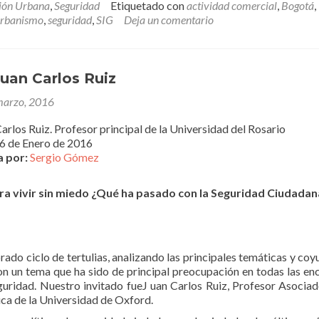
de
ión Urbana
,
Seguridad
Etiquetado con
actividad comercial
,
Bogotá
,
seguridad
urbanismo
,
seguridad
,
SIG
Deja un comentario
en
función
de
la
Juan Carlos Ruiz
densidad
marzo, 2016
de
establecimientos
arlos Ruiz. Profesor principal de la Universidad del Rosario
comerciales
6 de Enero de 2016
de
a por:
Sergio Gómez
alto
impacto
en
a vivir sin miedo ¿Qué ha pasado con la Seguridad Ciudadan
Bogotá
–
Colombia
o ciclo de tertulias, analizando las principales temáticas y coy
n un tema que ha sido de principal preocupación en todas las en
guridad. Nuestro invitado fueJ uan Carlos Ruiz, Profesor Asociad
ica de la Universidad de Oxford.