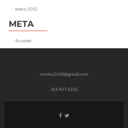
enero 2012
META
Acceder
combo2600@gmail.com
314 427 6222
Enlace
Enlace
de
de
Facebook
Twitter