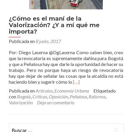
¿Cómo es el maní de la
Valorización? ¿Y a mí qué me
importa?
Publicada en
8 junio, 2017
Por: Diego Laserna @DgLaserna Como saben bien, creo
que la revocatoria es supremamente dañina para Bogotá
y que a Peñalosa hay que darle la oportunidad de hacer su
trabajo. Pero no porque haya un riesgo de revocatoria
hay que dejar de señalar las cosas que la alcaldía no está
Leer
haciendo bien y sugerir cómo lo
[…]
más¿Cómo
Publicada en
Artículos
,
Economía Urbana
Etiquetado
es
con
Bogotá
,
Criticas
,
Oposición
,
Peñalosa
,
Reforma
,
el
Valorización
Deja un comentario
maní
de
la
Valorización?
Buscar:
¿Y