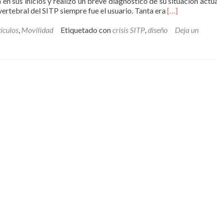
 en sus inicios y realizó un breve diagnóstico de su situación actual
Leer
 vertebral del SITP siempre fue el usuario. Tanta era
[…]
más¿Qué
pasa
ículos
,
Movilidad
Etiquetado con
crisis SITP
,
diseño
Deja un
con
el
SITP?