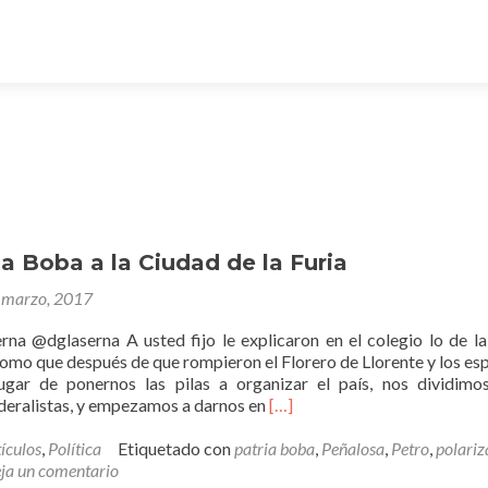
ia Boba a la Ciudad de la Furia
 marzo, 2017
rna @dglaserna A usted fijo le explicaron en el colegio lo de la
como que después de que rompieron el Florero de Llorente y los es
ugar de ponernos las pilas a organizar el país, nos dividimo
Leer
ederalistas, y empezamos a darnos en
[…]
másDe
la
ículos
,
Política
Etiquetado con
patria boba
,
Peñalosa
,
Petro
,
polariz
Patria
ja un comentario