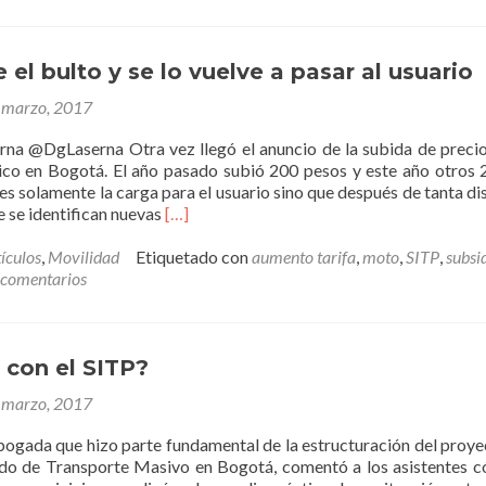
Boba
a
la
Ciudad
 el bulto y se lo vuelve a pasar al usuario
de
 marzo, 2017
la
Furia
rna @DgLaserna Otra vez llegó el anuncio de la subida de precio
ico en Bogotá. El año pasado subió 200 pesos y este año otros 
es solamente la carga para el usuario sino que después de tanta di
Leer
 se identifican nuevas
[…]
másTM
escurre
ículos
,
Movilidad
Etiquetado con
aumento tarifa
,
moto
,
SITP
,
subsi
el
 comentarios
bulto
y
se
lo
 con el SITP?
vuelve
 marzo, 2017
a
pasar
bogada que hizo parte fundamental de la estructuración del proye
al
do de Transporte Masivo en Bogotá, comentó a los asistentes 
usuario