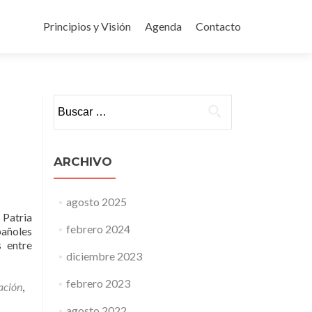
Ir
al
Principios y Visión
Agenda
Contacto
contenido
Buscar:
ARCHIVO
agosto 2025
 Patria
febrero 2024
pañoles
s entre
diciembre 2023
febrero 2023
ación
,
agosto 2022