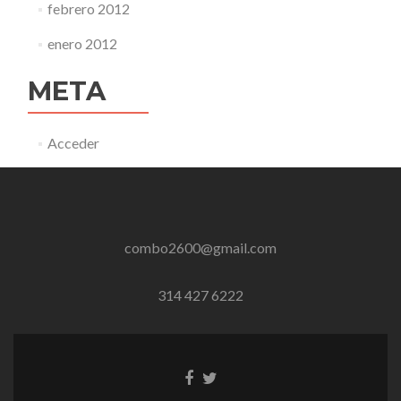
febrero 2012
enero 2012
META
Acceder
combo2600@gmail.com
314 427 6222
Enlace
Enlace
de
de