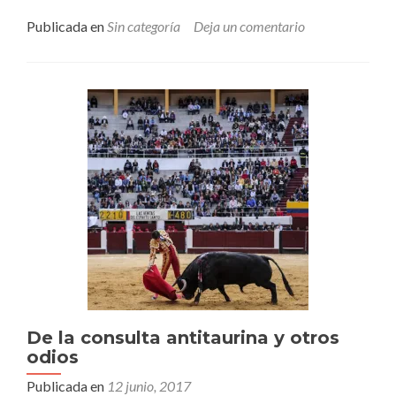
másRelatoría
Tertulia
Publicada en
Sin categoría
Deja un comentario
–
Luis
Guillermo
Plata
De la consulta antitaurina y otros
odios
Publicada en
12 junio, 2017