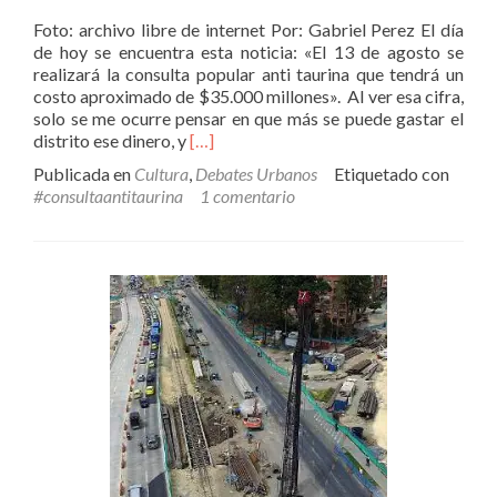
Foto: archivo libre de internet Por: Gabriel Perez El día
de hoy se encuentra esta noticia: «El 13 de agosto se
realizará la consulta popular anti taurina que tendrá un
costo aproximado de $35.000 millones». Al ver esa cifra,
solo se me ocurre pensar en que más se puede gastar el
Leer
distrito ese dinero, y
[…]
másDe
Publicada en
Cultura
,
Debates Urbanos
Etiquetado con
la
#consultaantitaurina
1 comentario
consulta
antitaurina
y
otros
odios