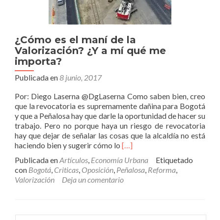
¿Cómo es el maní de la
Valorización? ¿Y a mí qué me
importa?
Publicada en
8 junio, 2017
Por: Diego Laserna @DgLaserna Como saben bien, creo
que la revocatoria es supremamente dañina para Bogotá
y que a Peñalosa hay que darle la oportunidad de hacer su
trabajo. Pero no porque haya un riesgo de revocatoria
hay que dejar de señalar las cosas que la alcaldía no está
Leer
haciendo bien y sugerir cómo lo
[…]
más¿Cómo
Publicada en
Artículos
,
Economía Urbana
Etiquetado
es
con
Bogotá
,
Criticas
,
Oposición
,
Peñalosa
,
Reforma
,
el
Valorización
Deja un comentario
maní
de
la
Valorización?
Buscar: