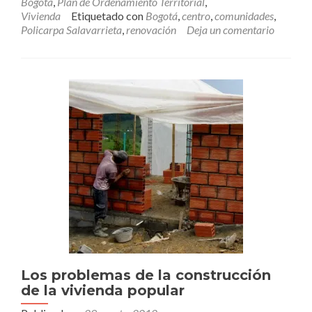
Bogotá
,
Plan de Ordenamiento Territorial
,
no
Vivienda
Etiquetado con
Bogotá
,
centro
,
comunidades
,
se
Policarpa Salavarrieta
,
renovación
Deja un comentario
renueva
Bogotá?
Los problemas de la construcción
de la vivienda popular