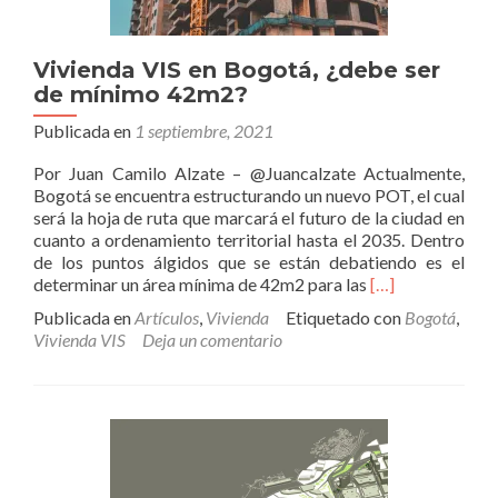
Vivienda VIS en Bogotá, ¿debe ser
de mínimo 42m2?
Publicada en
1 septiembre, 2021
Por Juan Camilo Alzate – @Juancalzate Actualmente,
Bogotá se encuentra estructurando un nuevo POT, el cual
será la hoja de ruta que marcará el futuro de la ciudad en
cuanto a ordenamiento territorial hasta el 2035. Dentro
de los puntos álgidos que se están debatiendo es el
Leer
determinar un área mínima de 42m2 para las
[…]
másVivienda
Publicada en
Artículos
,
Vivienda
Etiquetado con
Bogotá
,
VIS
Vivienda VIS
Deja un comentario
en
Bogotá,
¿debe
ser
de
mínimo
42m2?