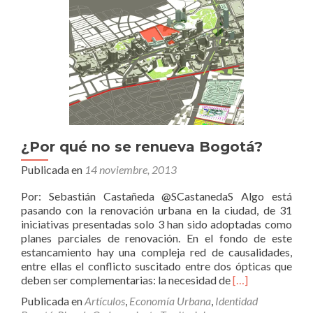
¿Por qué no se renueva Bogotá?
Publicada en
14 noviembre, 2013
Por: Sebastián Castañeda @SCastanedaS Algo está
pasando con la renovación urbana en la ciudad, de 31
iniciativas presentadas solo 3 han sido adoptadas como
planes parciales de renovación. En el fondo de este
estancamiento hay una compleja red de causalidades,
entre ellas el conflicto suscitado entre dos ópticas que
Leer
deben ser complementarias: la necesidad de
[…]
más¿Por
Publicada en
Artículos
,
Economía Urbana
,
Identidad
qué