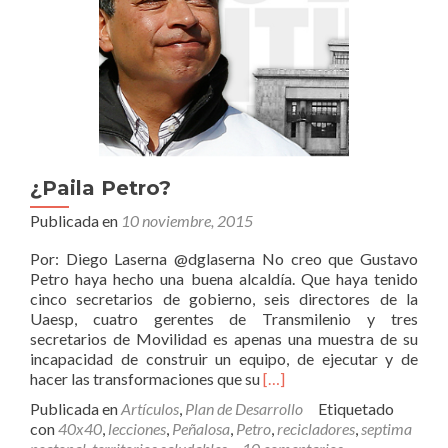
¿Paila Petro?
Publicada en
10 noviembre, 2015
Por: Diego Laserna @dglaserna No creo que Gustavo
Petro haya hecho una buena alcaldía. Que haya tenido
cinco secretarios de gobierno, seis directores de la
Uaesp, cuatro gerentes de Transmilenio y tres
secretarios de Movilidad es apenas una muestra de su
incapacidad de construir un equipo, de ejecutar y de
Leer
hacer las transformaciones que su
[…]
más¿Paila
Publicada en
Artículos
,
Plan de Desarrollo
Etiquetado
Petro?
con
40x40
,
lecciones
,
Peñalosa
,
Petro
,
recicladores
,
septima