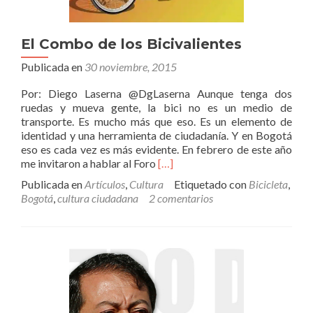
El Combo de los Bicivalientes
Publicada en
30 noviembre, 2015
Por: Diego Laserna @DgLaserna Aunque tenga dos
ruedas y mueva gente, la bici no es un medio de
transporte. Es mucho más que eso. Es un elemento de
identidad y una herramienta de ciudadanía. Y en Bogotá
eso es cada vez es más evidente. En febrero de este año
Leer
me invitaron a hablar al Foro
[…]
másEl
Publicada en
Artículos
,
Cultura
Etiquetado con
Bicicleta
,
Combo
Bogotá
,
cultura ciudadana
2 comentarios
de
los
Bicivalientes