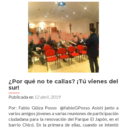
¡Más
bien
acabemos
con
los
malparqueados
¿Por qué no te callas? ¡Tú vienes del
sur!
Publicada en
12 abril, 2019
Por: Fabio Güiza Posso @fabioGPosso Asistí junto a
varios amigos jóvenes a varias reuniones de participación
ciudadana para la renovación del Parque El Japón, en el
barrio Chicó. En la primera de ellas, cuando se intentó