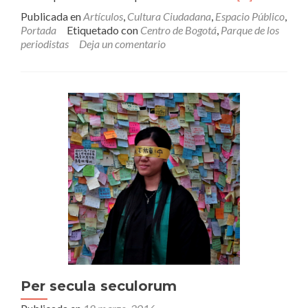
másFlores
Publicada en
Artículos
,
Cultura Ciudadana
,
Espacio Público
,
en
Portada
Etiquetado con
Centro de Bogotá
,
Parque de los
las
periodistas
Deja un comentario
grietas
Per secula seculorum