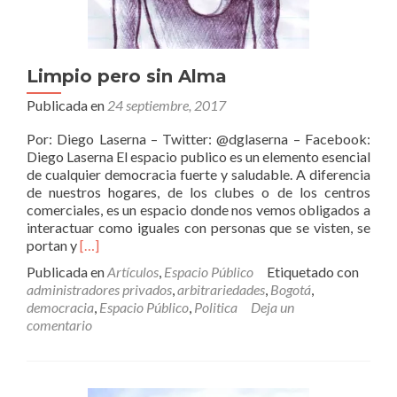
Limpio pero sin Alma
Publicada en
24 septiembre, 2017
Por: Diego Laserna – Twitter: @dglaserna – Facebook:
Diego Laserna El espacio publico es un elemento esencial
de cualquier democracia fuerte y saludable. A diferencia
de nuestros hogares, de los clubes o de los centros
comerciales, es un espacio donde nos vemos obligados a
interactuar como iguales con personas que se visten, se
Leer
portan y
[…]
másLimpio
Publicada en
Artículos
,
Espacio Público
Etiquetado con
pero
administradores privados
,
arbitrariedades
,
Bogotá
,
sin
democracia
,
Espacio Público
,
Politica
Deja un
Alma
comentario