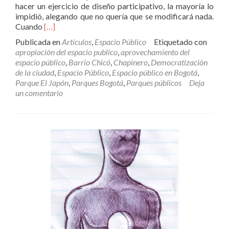
hacer un ejercicio de diseño participativo, la mayoría lo
impidió, alegando que no quería que se modificará nada.
Leer
Cuando
[…]
más¿Por
Publicada en
Artículos
,
Espacio Público
Etiquetado con
qué
apropiación del espacio publico
,
aprovechamiento del
no
espacio público
,
Barrio Chicó
,
Chapinero
,
Democratización
te
de la ciudad
,
Espacio Público
,
Espacio público en Bogotá
,
callas?
Parque El Japón
,
Parques Bogotá
,
Parques públicos
Deja
¡Tú
un comentario
vienes
del
sur!