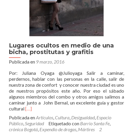
Lugares ocultos en medio de una
bicha, prostitutas y grafitis
Publicada en
9 marzo, 2016
Por: Juliana Oyaga @Julioyaga Salir a caminar,
perdernos, hablar con las personas en la calle, salir de
nuestra zona de confort y conocer nuestra ciudad es uno
de nuestros propósitos este año. Por eso el sábado
algunos miembros del combo y otros amigos salimos a
caminar junto a John Bernal, un excelente guía y gestor
Leer
cultural
[…]
másLugares
Publicada en
Artículos
,
Cultura
,
Desigualdad
,
Espacio
ocultos
Público
,
Seguridad
Etiquetado con
Barrio Santa Fe
,
en
crónica Bogotá
,
Expendio de drogas
,
Mártires
2
medio