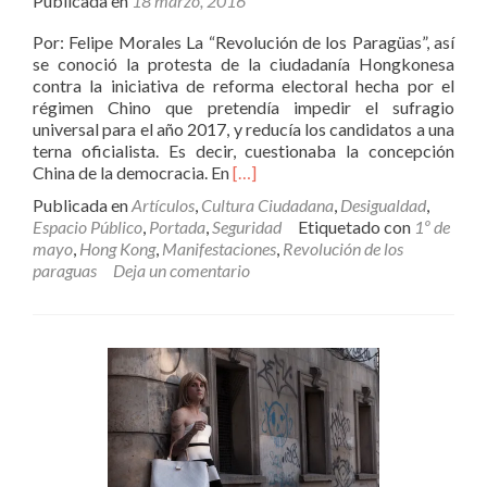
Publicada en
18 marzo, 2016
Por: Felipe Morales La “Revolución de los Paragüas”, así
se conoció la protesta de la ciudadanía Hongkonesa
contra la iniciativa de reforma electoral hecha por el
régimen Chino que pretendía impedir el sufragio
universal para el año 2017, y reducía los candidatos a una
terna oficialista. Es decir, cuestionaba la concepción
Leer
China de la democracia. En
[…]
másPer
Publicada en
Artículos
,
Cultura Ciudadana
,
Desigualdad
,
secula
Espacio Público
,
Portada
,
Seguridad
Etiquetado con
1º de
seculorum
mayo
,
Hong Kong
,
Manifestaciones
,
Revolución de los
paraguas
Deja un comentario