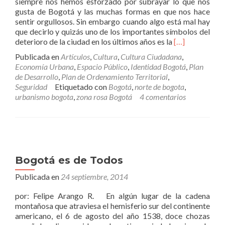
siempre nos hemos esforzado por subrayar lo que nos
gusta de Bogotá y las muchas formas en que nos hace
sentir orgullosos. Sin embargo cuando algo está mal hay
que decirlo y quizás uno de los importantes símbolos del
Leer
deterioro de la ciudad en los últimos años es la
[…]
másLa
Publicada en
Artículos
,
Cultura
,
Cultura Ciudadana
,
Cloaca
Economía Urbana
,
Espacio Público
,
Identidad Bogotá
,
Plan
Rosa
de Desarrollo
,
Plan de Ordenamiento Territorial
,
Seguridad
Etiquetado con
Bogotá
,
norte de bogota
,
urbanismo bogota
,
zona rosa Bogotá
4 comentarios
Bogotá es de Todos
Publicada en
24 septiembre, 2014
por: Felipe Arango R. En algún lugar de la cadena
montañosa que atraviesa el hemisferio sur del continente
americano, el 6 de agosto del año 1538, doce chozas