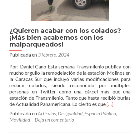
¿Quieren acabar con los colados?
¡Más bien acabemos con los
malparqueados!
Publicada en
3 febrero, 2024
Por: Daniel Cano Esta semana Transmilenio publica con
mucho orgullo la remodelación de la estación Molinos en
la Caracas Sur que incluyó varias modificaciones para
reducir colados, siendo reconocido por múltiples
personas en Twitter como una cárcel más que una
estación de Transmilenio. Tanto que hasta recibió burlas
Leer
de Actualidad Panamericana. Lo cierto es que
[…]
más¿Quieren
Publicada en
Artículos
,
Desigualdad
,
Espacio Público
,
acabar
Movilidad
Deja un comentario
con
los
colados?