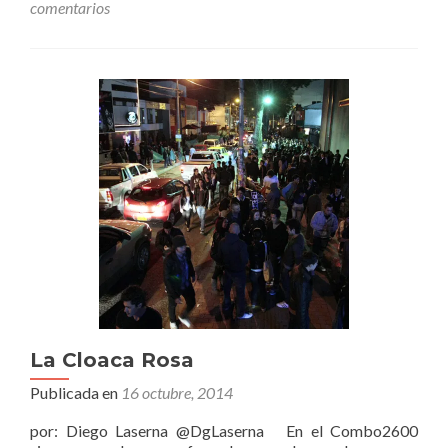
comentarios
de
una
bicha,
prostitutas
y
grafitis
La Cloaca Rosa
Publicada en
16 octubre, 2014
por: Diego Laserna @DgLaserna En el Combo2600