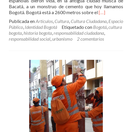
españolas dieron vida, en la antigua ciudad muisca de
Bacatá, a un monstruo de cemento que hoy llamamos
Leer
Bogotá. Bogotá está a 2600 metros sobre el
[…]
másBogotá
Publicada en
Artículos
,
Cultura
,
Cultura Ciudadana
,
Espacio
es
Público
,
Identidad Bogotá
Etiquetado con
Bogotá
,
cultura
de
bogota
,
historia bogota
,
responsabilidad ciudadana
,
Todos
responsabilidad social
,
urbanismo
2 comentarios