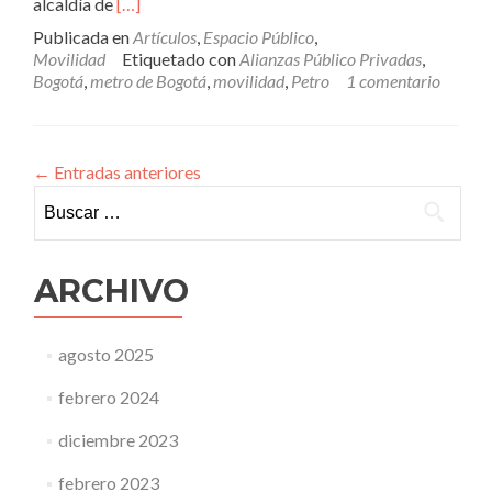
Leer
alcaldía de
[…]
másAlianzas
Publicada en
Artículos
,
Espacio Público
,
de
Movilidad
Etiquetado con
Alianzas Público Privadas
,
Pura
Bogotá
,
metro de Bogotá
,
movilidad
,
Petro
1 comentario
Paja
←
Entradas anteriores
Buscar:
ARCHIVO
agosto 2025
febrero 2024
diciembre 2023
febrero 2023