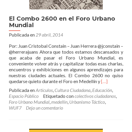
El Combo 2600 en el Foro Urbano
Mundial
Publicada en
29 abril, 2014
Por: Juan Cristobal Constain – Juan Herrera @jconstain –
@herrerajuans Ahora que todos estamos descansados y
que acaba de pasar el Foro Urbano Mundial, es
conveniente volver atrás y capitalizar todas esas charlas,
encuentros y exhibiciones en algunos aprendizajes para
nuestras ciudades actuales. El Combo 2600 no quiso
Leer
quedarse quieto durante el Foro en Medellín y
[…]
másEl
Publicada en
Artículos
,
Cultura Ciudadana
,
Educación
,
Combo
Espacio Público
Etiquetado con
colectivos ciudadanos
,
2600
Foro Urbano Mundial
,
medellin
,
Urbanismo Táctico
,
en
WUF7
Deja un comentario
el
Foro
Urbano
Mundial