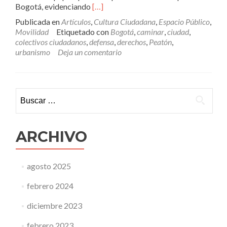
Leer
Bogotá, evidenciando
[…]
másEl
Publicada en
Artículos
,
Cultura Ciudadana
,
Espacio Público
,
derecho
Movilidad
Etiquetado con
Bogotá
,
caminar
,
ciudad
,
a
colectivos ciudadanos
,
defensa
,
derechos
,
Peatón
,
caminar
urbanismo
Deja un comentario
Buscar:
ARCHIVO
agosto 2025
febrero 2024
diciembre 2023
febrero 2023