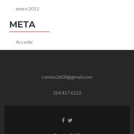
enero 2012
META
Acceder
combo2600@gmail.com
314 427 6222
Enlace
Enlace
de
de
Facebook
Twitter