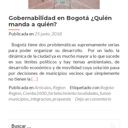
Gobernabilidad en Bogotá ¿Quién
manda a quién?
Publicada en
25 junio, 2018
Bogotá tiene dos problemáticas supremamente serias
para poder organizar su desarrollo. Por un lado, la
dinámica de la ciudad ya es mucho mayor a lo que sucede
en sus límites políticos y hay temas ambientales, de
desarrollo económico y de movilidad cuya solución pasa
por decisiones de municipios vecinos que simplemente
Leer
no tienen la
[…]
másGobernabilidad
Publicada en
Artículos
,
Region
Etiquetado con
Bogota-
en
Region
,
Combo2600
,
fortalecimiento localidades
,
fusion
Bogotá
municipios
,
integracion
,
propuesta
Deja un comentario
¿Quién
manda
a
quién?
Buscar: