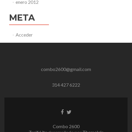
enero 2012
META
Acceder
combo2600@gmail.com
314 427 6222
Enlace
Enlace
de
de
Facebook
Twitter
Combo 2600