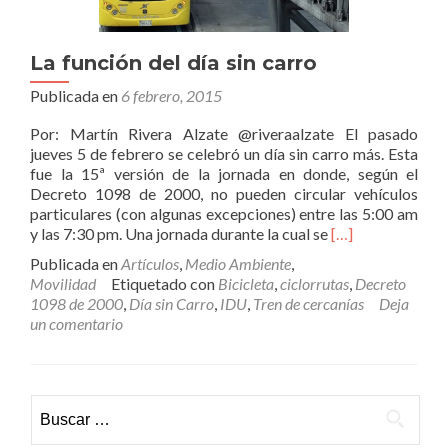
La función del día sin carro
Publicada en
6 febrero, 2015
Por: Martín Rivera Alzate @riveraalzate El pasado
jueves 5 de febrero se celebró un día sin carro más. Esta
fue la 15ª versión de la jornada en donde, según el
Decreto 1098 de 2000, no pueden circular vehículos
particulares (con algunas excepciones) entre las 5:00 am
Leer
y las 7:30 pm. Una jornada durante la cual se
[…]
másLa
Publicada en
Artículos
,
Medio Ambiente
,
función
Movilidad
Etiquetado con
Bicicleta
,
ciclorrutas
,
Decreto
del
1098 de 2000
,
Día sin Carro
,
IDU
,
Tren de cercanías
Deja
día
un comentario
sin
carro
Buscar: