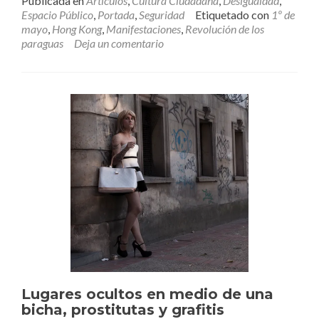
Publicada en
Artículos
,
Cultura Ciudadana
,
Desigualdad
,
secula
Espacio Público
,
Portada
,
Seguridad
Etiquetado con
1º de
seculorum
mayo
,
Hong Kong
,
Manifestaciones
,
Revolución de los
paraguas
Deja un comentario
Lugares ocultos en medio de una
bicha, prostitutas y grafitis