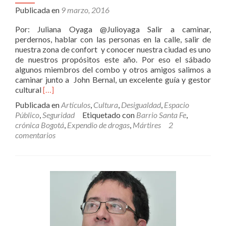
Publicada en
9 marzo, 2016
Por: Juliana Oyaga @Julioyaga Salir a caminar,
perdernos, hablar con las personas en la calle, salir de
nuestra zona de confort y conocer nuestra ciudad es uno
de nuestros propósitos este año. Por eso el sábado
algunos miembros del combo y otros amigos salimos a
caminar junto a John Bernal, un excelente guía y gestor
Leer
cultural
[…]
másLugares
Publicada en
Artículos
,
Cultura
,
Desigualdad
,
Espacio
ocultos
Público
,
Seguridad
Etiquetado con
Barrio Santa Fe
,
en
crónica Bogotá
,
Expendio de drogas
,
Mártires
2
medio
comentarios
de
una
bicha,
prostitutas
y
grafitis