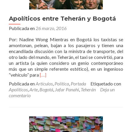
Apolíticos entre Teherán y Bogotá
Publicada en
26 marzo, 2016
Por: Nadine Wong Mientras en Bogotá los taxistas se
amontonan, pelean, bajan a los pasajeros y tienen una
encandilada discusión con la ministra de transporte, del
otro lado del mundo, en Teherán, el taxi se convirtió, para
un artista (a quien considero un genio contemporáneo
más que un simple referente estético), en un ingenioso
Leer
“vehículo” para
[…]
másApolíticos
Publicada en
Artículos
,
Política
,
Portada
Etiquetado con
entre
Apolíticos
,
Arte
,
Bogotá
,
Jafar Panahi
,
Teherán
Deja un
Teherán
comentario
y
Bogotá