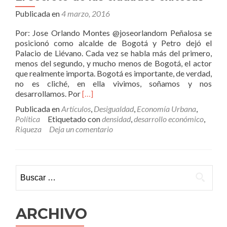
Publicada en
4 marzo, 2016
Por: Jose Orlando Montes @joseorlandom Peñalosa se
posicionó como alcalde de Bogotá y Petro dejó el
Palacio de Liévano. Cada vez se habla más del primero,
menos del segundo, y mucho menos de Bogotá, el actor
que realmente importa. Bogotá es importante, de verdad,
no es cliché, en ella vivimos, soñamos y nos
Leer
desarrollamos. Por
[…]
másEl
Publicada en
Artículos
,
Desigualdad
,
Economía Urbana
,
secreto
Política
Etiquetado con
densidad
,
desarrollo económico
,
de
Riqueza
Deja un comentario
las
ciudades
exitosas
Buscar:
ARCHIVO