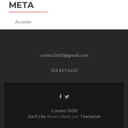
META
Acceder
combo2600@gmail.com
314 427 6222
Enlace
Enlace
de
de
Facebook
Twitter
Combo 2600
Zerif Lite
desarrollado por
ThemeIsle