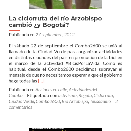
La ciclorruta del río Arzobispo
cambió ¿y Bogotá?
Publicada en
27 septiembre, 2012
El sábado 22 de septiembre el Combo2600 se unió al
llamado de la Ciudad Verde para organizar actividades
en distintas ciudades del país en promoción de la bici en
el marco de la actividad #BicisPorLaVida. Como es
habitual, desde el Combo2600 decidimos subrayar el
mensaje de que no necesitamos esperar a que el gobierno
Leer
haga todas las
[…]
másLa
Publicada en
Acciones en calle
,
Actividades del
ciclorruta
Combo
Etiquetado con
activismo
,
Bogotá
,
Ciclorruta
,
del
Ciudad Verde
,
Combo2600
,
Río Arzobispo
,
Teusaquillo
2
río
comentarios
Arzobispo
cambió
¿y
Bogotá?