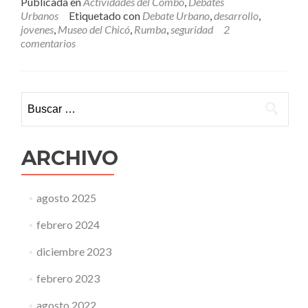
Publicada en
Actividades del Combo
,
Debates
o
Urbanos
Etiquetado con
Debate Urbano
,
desarrollo
,
Guayabo:
jovenes
,
Museo del Chicó
,
Rumba
,
seguridad
2
4to
comentarios
Debate
Urbano
este
Martes
Buscar:
12
de
Marzo
ARCHIVO
agosto 2025
febrero 2024
diciembre 2023
febrero 2023
agosto 2022