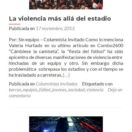
La violencia más allá del estadio
Publicada en
17 noviembre, 2013
Por: Sin equipo – Columnista Invitado Como lo menciona
Valeria Hurtado en su ultimo artículo en Combo2600
“Cámbiese la camiseta”, la “fiesta del fútbol” ha sido
epicentro de diversas manifestaciones de violencia entre
hinchadas de un equipo y otro. Sin embargo dicha
problemática sobrepasa los estadios y con el tiempo se
Leer
ha trasladado a carreteras,
[…]
másLa
Publicada en
Columnistas invitados
Etiquetado con
violencia
barras
,
equipos
,
fútbol
,
jovenes
,
sociedad
,
violencia
Deja un
más
comentario
allá
del
estadio