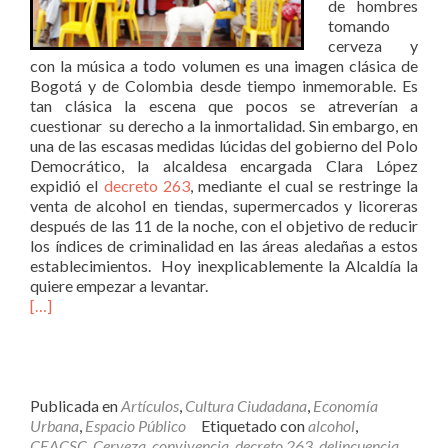
de hombres
tomando
cerveza y
con la música a todo volumen es una imagen clásica de
Bogotá y de Colombia desde tiempo inmemorable. Es
tan clásica la escena que pocos se atreverían a
cuestionar su derecho a la inmortalidad. Sin embargo, en
una de las escasas medidas lúcidas del gobierno del Polo
Democrático, la alcaldesa encargada Clara López
expidió el
decreto 263
, mediante el cual se restringe la
venta de alcohol en tiendas, supermercados y licoreras
después de las 11 de la noche, con el objetivo de reducir
los índices de criminalidad en las áreas aledañas a estos
establecimientos. Hoy inexplicablemente la Alcaldía la
quiere empezar a levantar.
[…]
Publicada en
Artículos
,
Cultura Ciudadana
,
Economía
Urbana
,
Espacio Público
Etiquetado con
alcohol
,
CEACSC
,
Cerveza
,
convivencia
,
decreto 263
,
delincuencia
,