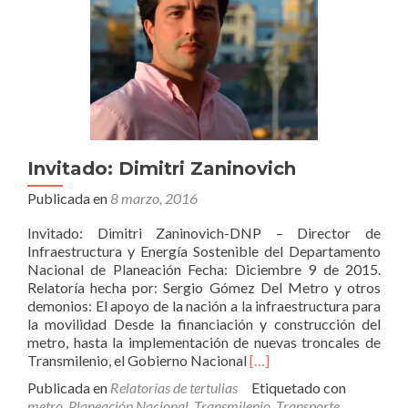
Invitado: Dimitri Zaninovich
Publicada en
8 marzo, 2016
Invitado: Dimitri Zaninovich-DNP – Director de
Infraestructura y Energía Sostenible del Departamento
Nacional de Planeación Fecha: Diciembre 9 de 2015.
Relatoría hecha por: Sergio Gómez Del Metro y otros
demonios: El apoyo de la nación a la infraestructura para
la movilidad Desde la financiación y construcción del
metro, hasta la implementación de nuevas troncales de
Leer
Transmilenio, el Gobierno Nacional
[…]
másInvitado:
Publicada en
Relatorías de tertulias
Etiquetado con
Dimitri
metro
,
Planeación Nacional
,
Transmilenio
,
Transporte