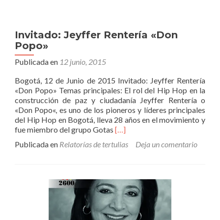
Invitado: Jeyffer Rentería «Don
Popo»
Publicada en
12 junio, 2015
Bogotá, 12 de Junio de 2015 Invitado: Jeyffer Rentería
«Don Popo» Temas principales: El rol del Hip Hop en la
construcción de paz y ciudadanía Jeyffer Rentería o
«Don Popo«, es uno de los pioneros y líderes principales
del Hip Hop en Bogotá, lleva 28 años en el movimiento y
Leer
fue miembro del grupo Gotas
[…]
másInvitado:
Publicada en
Relatorías de tertulias
Deja un comentario
Jeyffer
Rentería
«Don
Popo»