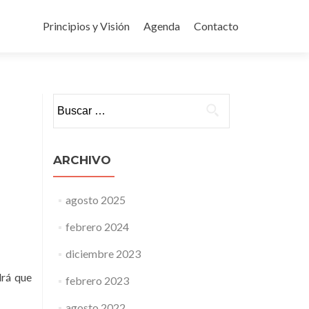
Ir
al
Principios y Visión
Agenda
Contacto
contenido
Buscar:
ARCHIVO
agosto 2025
febrero 2024
diciembre 2023
drá que
febrero 2023
agosto 2022