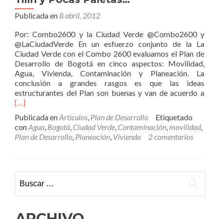
Publicada en
8 abril, 2012
Por: Combo2600 y la Ciudad Verde @Combo2600 y
@LaCiudadVerde En un esfuerzo conjunto de la La
Ciudad Verde con el Combo 2600 evaluamos el Plan de
Desarrollo de Bogotá en cinco aspectos: Movilidad,
Agua, Vivienda, Contaminación y Planeación. La
conclusión a grandes rasgos es que las ideas
Leer
estructurantes del Plan son buenas y van de acuerdo a
más
[…]
Plan
Publicada en
Artículos
,
Plan de Desarrollo
Etiquetado
de
con
Agua
,
Bogotá
,
Ciudad Verde
,
Contaminación
,
movilidad
,
Desa
Plan de Desarrollo
,
Planeación
,
Vivienda
2 comentarios
Muc
Tilín
Tilín
y
Buscar:
Poc
Pal
ARCHIVO