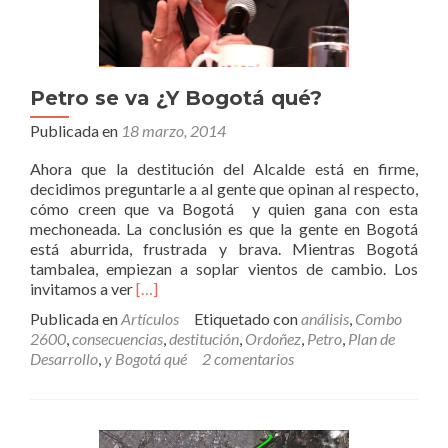
Petro se va ¿Y Bogotá qué?
Publicada en
18 marzo, 2014
Ahora que la destitución del Alcalde está en firme,
decidimos preguntarle a al gente que opinan al respecto,
cómo creen que va Bogotá y quien gana con esta
mechoneada. La conclusión es que la gente en Bogotá
está aburrida, frustrada y brava. Mientras Bogotá
tambalea, empiezan a soplar vientos de cambio. Los
Leer
invitamos a ver
[…]
másPetro
Publicada en
Artículos
Etiquetado con
análisis
,
Combo
se
2600
,
consecuencias
,
destitución
,
Ordoñez
,
Petro
,
Plan de
va
Desarrollo
,
y Bogotá qué
2 comentarios
¿Y
Bogotá
qué?