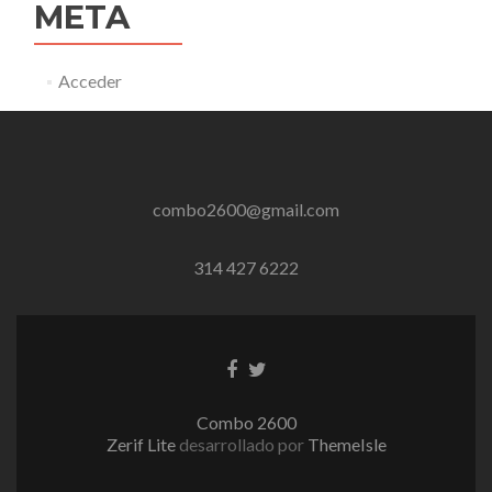
META
Acceder
combo2600@gmail.com
314 427 6222
Enlace
Enlace
de
de
Facebook
Twitter
Combo 2600
Zerif Lite
desarrollado por
ThemeIsle