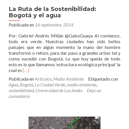
La Ruta de la Sostenibilidad:
Bogotá y el agua
Publicada en
16 septiembre, 2014
Por: Gabriel Andrés Millán @GaboGuaya Al comienzo,
todo era verde. Nuestras ciudades han sido bellos
paisajes que en algún momento la mano del hombre
transformó o rehízo, para dar paso a grandes urbes tal y
como sucedió con Bogotá. Lo que hoy queda de todo
esto es lo que llamamos ‘estructura ecológica principal’ la
Leer
cual es
[…]
másLa
Publicada en
Artículos
,
Medio Ambiente
Etiquetado con
Ruta
Agua
,
Bogotá
,
La Ciudad Verde
,
medio ambiente
,
de
sostenibilidad
,
Universidad de Los Andes
Deja un
la
comentario
Sostenibilidad:
Bogotá
y
el
agua