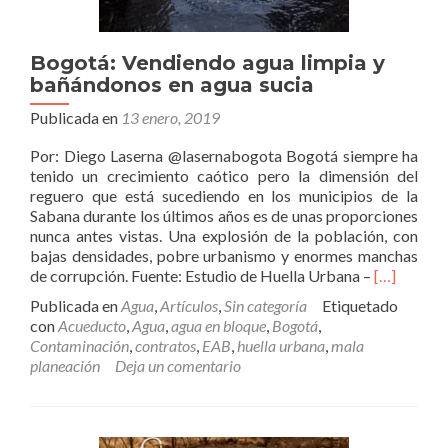
Bogotá: Vendiendo agua limpia y
bañándonos en agua sucia
Publicada en
13 enero, 2019
Por: Diego Laserna @lasernabogota Bogotá siempre ha
tenido un crecimiento caótico pero la dimensión del
reguero que está sucediendo en los municipios de la
Sabana durante los últimos años es de unas proporciones
nunca antes vistas. Una explosión de la población, con
bajas densidades, pobre urbanismo y enormes manchas
Leer
de corrupción. Fuente: Estudio de Huella Urbana –
[…]
másBogot
Publicada en
Agua
,
Artículos
,
Sin categoría
Etiquetado
Vendiendo
con
Acueducto
,
Agua
,
agua en bloque
,
Bogotá
,
agua
Contaminación
,
contratos
,
EAB
,
huella urbana
,
mala
limpia
planeación
Deja un comentario
y
bañándon
en
agua