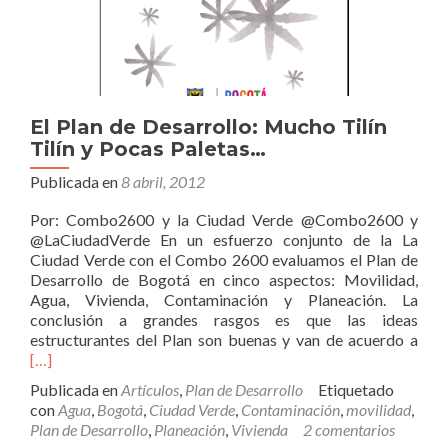
El Plan de Desarrollo: Mucho Tilín
Tilín y Pocas Paletas…
Publicada en
8 abril, 2012
Por: Combo2600 y la Ciudad Verde @Combo2600 y
@LaCiudadVerde En un esfuerzo conjunto de la La
Ciudad Verde con el Combo 2600 evaluamos el Plan de
Desarrollo de Bogotá en cinco aspectos: Movilidad,
Agua, Vivienda, Contaminación y Planeación. La
conclusión a grandes rasgos es que las ideas
Leer
estructurantes del Plan son buenas y van de acuerdo a
más
[…]
Plan
Publicada en
Artículos
,
Plan de Desarrollo
Etiquetado
de
con
Agua
,
Bogotá
,
Ciudad Verde
,
Contaminación
,
movilidad
,
Desa
Plan de Desarrollo
,
Planeación
,
Vivienda
2 comentarios
Muc