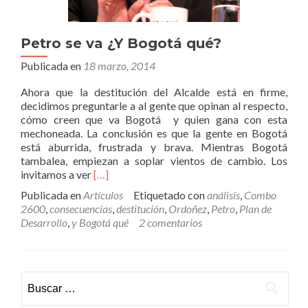
Petro se va ¿Y Bogotá qué?
Publicada en
18 marzo, 2014
Ahora que la destitución del Alcalde está en firme,
decidimos preguntarle a al gente que opinan al respecto,
cómo creen que va Bogotá y quien gana con esta
mechoneada. La conclusión es que la gente en Bogotá
está aburrida, frustrada y brava. Mientras Bogotá
tambalea, empiezan a soplar vientos de cambio. Los
Leer
invitamos a ver
[…]
másPetro
Publicada en
Artículos
Etiquetado con
análisis
,
Combo
se
2600
,
consecuencias
,
destitución
,
Ordoñez
,
Petro
,
Plan de
va
Desarrollo
,
y Bogotá qué
2 comentarios
¿Y
Bogotá
qué?
Buscar: