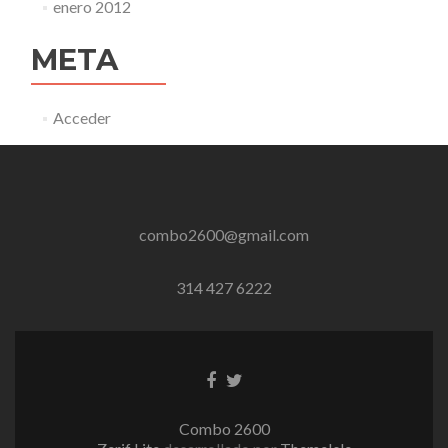
enero 2012
META
Acceder
combo2600@gmail.com
314 427 6222
Enlace
Enlace
de
de
Facebook
Twitter
Combo 2600