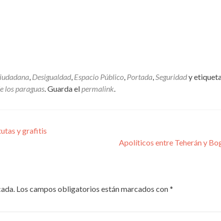
Ciudadana
,
Desigualdad
,
Espacio Público
,
Portada
,
Seguridad
y etiquet
e los paraguas
. Guarda el
permalink
.
utas y grafitis
Apolíticos entre Teherán y Bo
cada.
Los campos obligatorios están marcados con
*