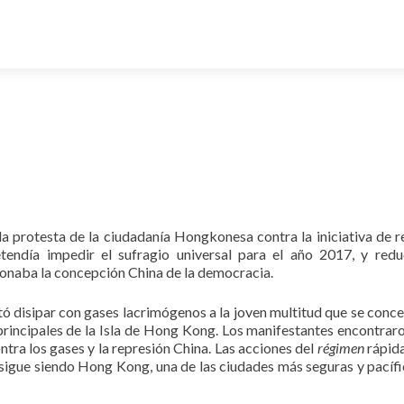
 la protesta de la ciudadanía Hongkonesa contra la iniciativa de 
tendía impedir el sufragio universal para el año 2017, y redu
stionaba la concepción China de la democracia.
entó disipar con gases lacrimógenos a la joven multitud que se conc
 principales de la Isla de Hong Kong. Los manifestantes encontraro
tra los gases y la represión China. Las acciones del
régimen
rápid
 sigue siendo Hong Kong, una de las ciudades más seguras y pacífi