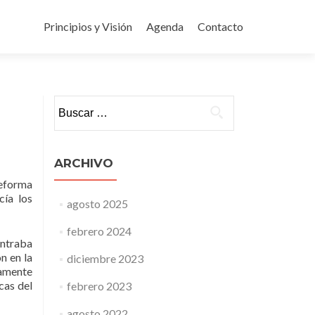
Ir
al
Principios y Visión
Agenda
Contacto
contenido
Buscar:
ARCHIVO
reforma
cía los
agosto 2025
febrero 2024
entraba
n en la
diciembre 2023
amente
cas del
febrero 2023
agosto 2022