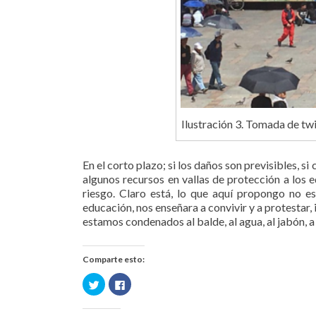
Ilustración 3. Tomada de twi
En el corto plazo; si los daños son previsibles,
algunos recursos en vallas de protección a los e
riesgo. Claro está, lo que aquí propongo no es
educación, nos enseñara a convivir y a protestar
estamos condenados al balde, al agua, al jabón, a
Comparte esto:
Haz
Haz
clic
clic
para
para
compartir
compartir
en
en