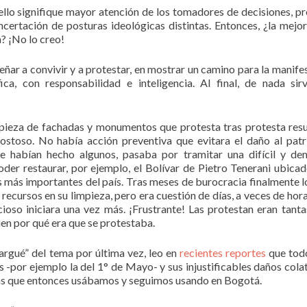
 ello signifique mayor atención de los tomadores de decisiones, p
oncertación de posturas ideológicas distintas. Entonces, ¿la mejo
? ¡No lo creo!
ñar a convivir y a protestar, en mostrar un camino para la manife
ica, con responsabilidad e inteligencia. Al final, de nada sir
mpieza de fachadas y monumentos que protesta tras protesta res
ostoso. No había acción preventiva que evitara el daño al pat
e habían hecho algunos, pasaba por tramitar una difícil y d
oder restaurar, por ejemplo, el Bolívar de Pietro Tenerani ubicad
s más importantes del país. Tras meses de burocracia finalmente 
 recursos en su limpieza, pero era cuestión de días, a veces de hora
cioso iniciara una vez más. ¡Frustrante! Las protestan eran tanta
bien por qué era que se protestaba.
rgué” del tema por última vez, leo en
recientes reportes
que tod
s -por ejemplo la del 1° de Mayo- y sus injustificables daños colat
las que entonces usábamos y seguimos usando en Bogotá.