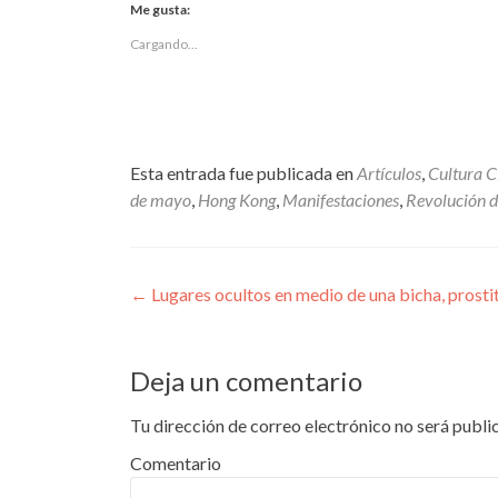
Me gusta:
Twitter
Facebook
(Se
(Se
abre
abre
Cargando...
en
en
una
una
ventana
ventana
nueva)
nueva)
Esta entrada fue publicada en
Artículos
,
Cultura 
de mayo
,
Hong Kong
,
Manifestaciones
,
Revolución d
Navegación
←
Lugares ocultos en medio de una bicha, prostit
de
entradas
Deja un comentario
Tu dirección de correo electrónico no será publi
Comentario