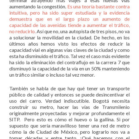
terminar atrayendo más viajes a esas nuevas vías
aumentando la congestión.
Es una teoría bastante contra
intuitiva, pero ha sido super estudiada y la evidencia
demuestra que en el largo plazo un aumento de
capacidad de las avenidas tiende a aumentar el tráfico,
no reducirlo.
Así que no, una autopista de tres pisos, no va
a solucionar la movilidad en la ciudad. De hecho, en los
últimos años hemos visto los efectos de reducir la
capacidad vial en algunas vías claves de la ciudad y como
esta ha disminuido el tráfico. Tal vez el caso más evidente
ha sido la eliminación del contraflujo en la carrera 7 que
disminuyó la capacidad de la vía en un 50% manteniendo
un tráfico similar o incluso tal vez menor.
También se habla de que hay qué tener un transporte
público de calidad y entonces se puede desincentivar el
uso del carro. Verdad indiscutible. Bogotá necesita
construir su metro, hacer las vías de Transmilenio
originalmente proyectadas y mejorar profundamente el
SITP. Pero esto es cómo el huevo o la gallina. Si por
supuesto que sería maravilloso tener una red de metro
cómo la de Ciudad de México, pero lograrlo nos va a
tomar décadas y entre tanto, ¿Qué hacemos con el