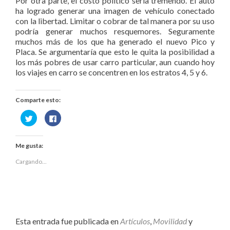
Por otra parte, el costo político sería tremendo. El auto
ha logrado generar una imagen de vehículo conectado
con la libertad. Limitar o cobrar de tal manera por su uso
podría generar muchos resquemores. Seguramente
muchos más de los que ha generado el nuevo Pico y
Placa. Se argumentaría que esto le quita la posibilidad a
los más pobres de usar carro particular, aun cuando hoy
los viajes en carro se concentren en los estratos 4, 5 y 6.
Comparte esto:
Haz
Haz
clic
clic
para
para
compartir
compartir
en
en
Me gusta:
Twitter
Facebook
(Se
(Se
abre
abre
Cargando...
en
en
una
una
ventana
ventana
nueva)
nueva)
Esta entrada fue publicada en
Artículos
,
Movilidad
y