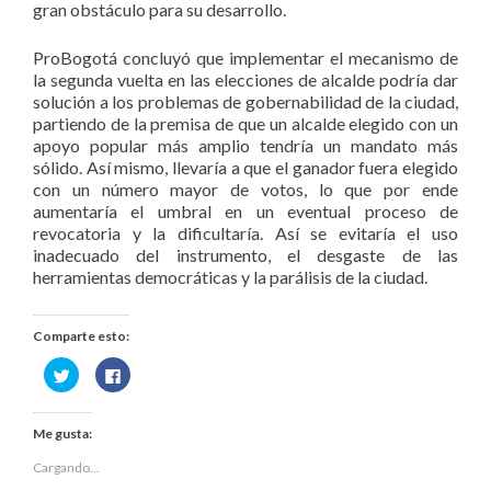
gran obstáculo para su desarrollo.
ProBogotá concluyó que implementar el mecanismo de
la segunda vuelta en las elecciones de alcalde podría dar
solución a los problemas de gobernabilidad de la ciudad,
partiendo de la premisa de que un alcalde elegido con un
apoyo popular más amplio tendría un mandato más
sólido. Así mismo, llevaría a que el ganador fuera elegido
con un número mayor de votos, lo que por ende
aumentaría el umbral en un eventual proceso de
revocatoria y la dificultaría. Así se evitaría el uso
inadecuado del instrumento, el desgaste de las
herramientas democráticas y la parálisis de la ciudad.
Comparte esto:
Haz
Haz
clic
clic
para
para
compartir
compartir
en
en
Me gusta:
Twitter
Facebook
(Se
(Se
abre
abre
Cargando...
en
en
una
una