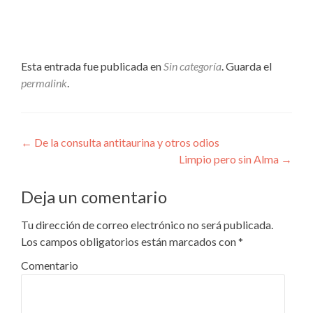
ventana
ventana
nueva)
nueva)
Esta entrada fue publicada en
Sin categoría
. Guarda el
permalink
.
Navegación
←
De la consulta antitaurina y otros odios
Limpio pero sin Alma
→
de
entradas
Deja un comentario
Tu dirección de correo electrónico no será publicada.
Los campos obligatorios están marcados con
*
Comentario