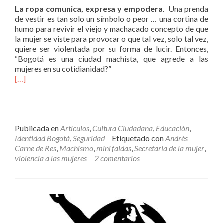
La ropa comunica, expresa y empodera
. Una prenda
de vestir es tan solo un símbolo o peor … una cortina de
humo para revivir el viejo y machacado concepto de que
la mujer se viste para provocar o que tal vez, solo tal vez,
quiere ser violentada por su forma de lucir. Entonces,
“Bogotá es una ciudad machista, que agrede a las
mujeres en su cotidianidad?”
[…]
Publicada en
Artículos
,
Cultura Ciudadana
,
Educación
,
Identidad Bogotá
,
Seguridad
Etiquetado con
Andrés
Carne de Res
,
Machismo
,
mini faldas
,
Secretaría de la mujer
,
violencia a las mujeres
2 comentarios