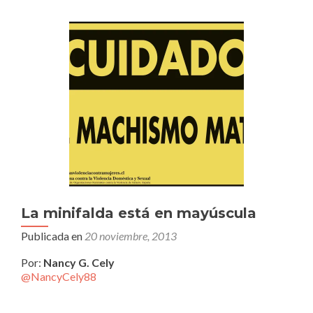
La minifalda está en mayúscula
Publicada en
20 noviembre, 2013
Por:
Nancy G. Cely
@NancyCely88