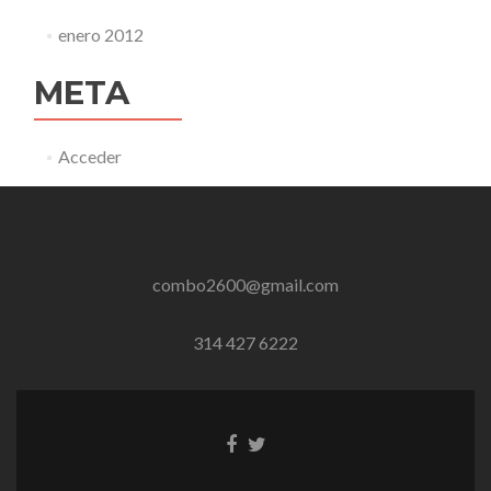
enero 2012
META
Acceder
combo2600@gmail.com
314 427 6222
Enlace
Enlace
de
de
Facebook
Twitter