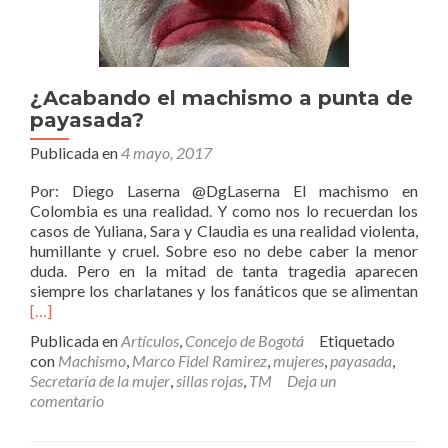
¿Acabando el machismo a punta de
payasada?
Publicada en
4 mayo, 2017
Por: Diego Laserna @DgLaserna El machismo en
Colombia es una realidad. Y como nos lo recuerdan los
casos de Yuliana, Sara y Claudia es una realidad violenta,
humillante y cruel. Sobre eso no debe caber la menor
duda. Pero en la mitad de tanta tragedia aparecen
Leer
siempre los charlatanes y los fanáticos que se alimentan
más
[…]
el
Publicada en
Artículos
,
Concejo de Bogotá
Etiquetado
mac
con
Machismo
,
Marco Fidel Ramirez
,
mujeres
,
payasada
,
a
Secretaría de la mujer
,
sillas rojas
,
TM
Deja un
pun
comentario
de
pay