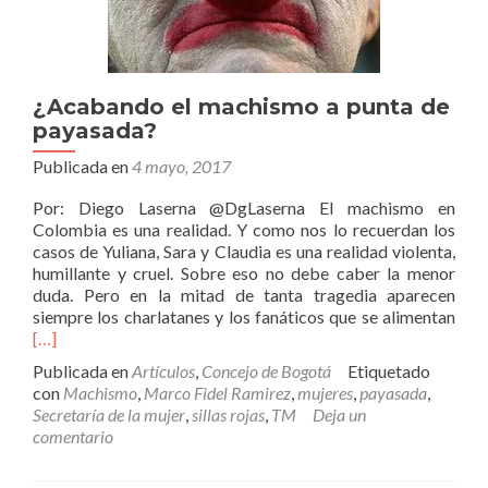
¿Acabando el machismo a punta de
payasada?
Publicada en
4 mayo, 2017
Por: Diego Laserna @DgLaserna El machismo en
Colombia es una realidad. Y como nos lo recuerdan los
casos de Yuliana, Sara y Claudia es una realidad violenta,
humillante y cruel. Sobre eso no debe caber la menor
duda. Pero en la mitad de tanta tragedia aparecen
Leer
siempre los charlatanes y los fanáticos que se alimentan
más
[…]
el
Publicada en
Artículos
,
Concejo de Bogotá
Etiquetado
mac
con
Machismo
,
Marco Fidel Ramirez
,
mujeres
,
payasada
,
a
Secretaría de la mujer
,
sillas rojas
,
TM
Deja un
pun
comentario
de
pay