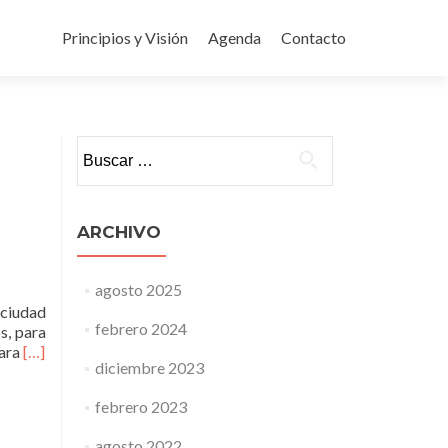
Ir
al
Principios y Visión
Agenda
Contacto
contenido
Buscar:
ARCHIVO
agosto 2025
 ciudad
febrero 2024
s, para
Leer
para
[…]
diciembre 2023
másLa
construcción
febrero 2023
de
obra
agosto 2022