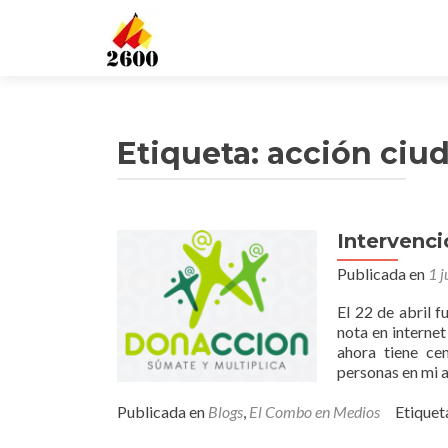
Etiqueta: acción ciu
Intervenc
Publicada en
1 j
El 22 de abril f
nota en interne
ahora tiene c
personas en mi 
Publicada en
Blogs
,
El Combo en Medios
Etique