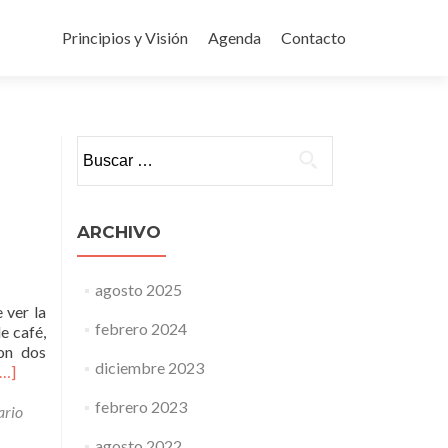
Ir
al
Principios y Visión
Agenda
Contacto
contenido
Buscar:
ARCHIVO
agosto 2025
 ver la
febrero 2024
e café,
on dos
diciembre 2023
Leer
[…]
másIntervenciones
febrero 2023
que
ario
transforman
agosto 2022