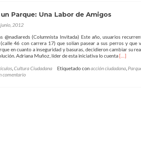
 un Parque: Una Labor de Amigos
 junio, 2012
s @nadiareds (Columnista Invitada) Este año, usuarios recurren
(calle 46 con carrera 17) que solían pasear a sus perros y que v
rque en cuanto a inseguridad y basuras, decidieron cambiar su rea
Leer
solución. Adriana Muñoz, líder de esta iniciativa lo cuenta
[…]
másRecup
un
ículos
,
Cultura Ciudadana
Etiquetado con
acción ciudadana
,
Parqu
Parque:
n comentario
Una
Labor
de
Amigos