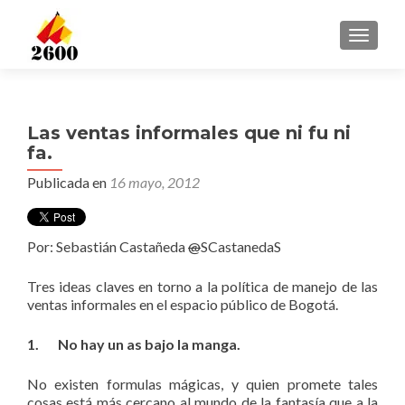
CAMBI
Las ventas informales que ni fu ni
fa.
Publicada en
16 mayo, 2012
Por: Sebastián Castañeda
@
SCastanedaS
Tres ideas claves en torno a la política de manejo de las
ventas informales en el espacio público de Bogotá.
1.
No hay un as bajo la manga.
No existen formulas mágicas, y quien promete tales
cosas está más cercano al mundo de la fantasía que a la