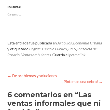
compartir
compartir
en
en
Me gusta:
Twitter
Facebook
(Se
(Se
abre
abre
Cargando...
en
en
una
una
ventana
ventana
nueva)
nueva)
Esta entrada fue publicada en
Artículos
,
Economía Urbana
y etiquetado
Bogotá
,
Espacio Público
,
IPES
,
Plazoleta del
Rosario
,
Ventas ambulantes
. Guarda el
permalink
.
Navegación
←
De problemas y soluciones
¡Pintemos una cebra!
→
de
entradas
6 comentarios en “
Las
ventas informales que ni