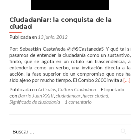
Ciudadaniar: la conquista de la
ciudad
Publicada en
13 junio, 2012
Por: Sebastián Castañeda @@SCastanedaS Y qué tal si
pasamos de entender la ciudadanía como un sustantivo,
finito, que se agota en un rotulo sin trascendencia, a
entenderla como un verbo, una invitación directa a la
acción, la fase superior de un compromiso que nos ha
Leer
sido ajeno por mucho tiempo. El Combo 2600 invita a
[…]
másCiud
Publicada en
Artículos
,
Cultura Ciudadana
Etiquetado
la
con
Barrio Juan XXIII
,
ciudadanear
,
hacer ciudad
,
conquis
Significado de ciudadanía
1 comentario
de
la
ciudad
Buscar: