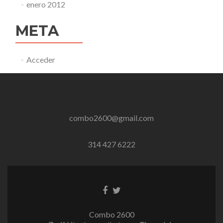
enero 2012
META
Acceder
combo2600@gmail.com
314 427 6222
Enlace
Enlace
de
de
Facebook
Twitter
Combo 2600