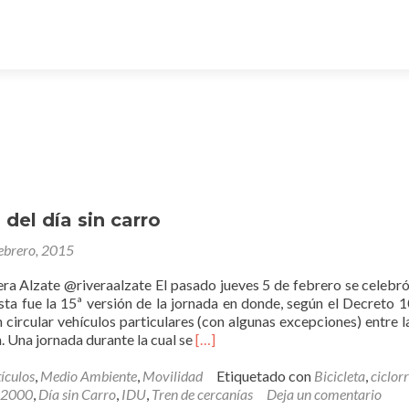
 del día sin carro
febrero, 2015
era Alzate @riveraalzate El pasado jueves 5 de febrero se celebró
Esta fue la 15ª versión de la jornada en donde, según el Decreto 
circular vehículos particulares (con algunas excepciones) entre l
Leer
. Una jornada durante la cual se
[…]
másLa
función
ículos
,
Medio Ambiente
,
Movilidad
Etiquetado con
Bicicleta
,
ciclor
del
 2000
,
Día sin Carro
,
IDU
,
Tren de cercanías
Deja un comentario