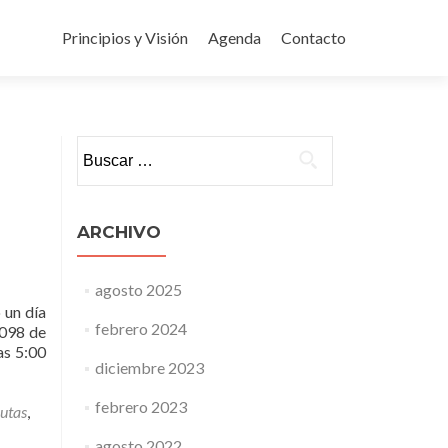
Ir
al
Principios y Visión
Agenda
Contacto
contenido
Buscar:
ARCHIVO
agosto 2025
 un día
febrero 2024
1098 de
as 5:00
diciembre 2023
febrero 2023
rutas
,
agosto 2022