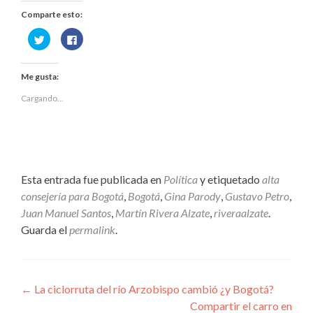
Comparte esto:
Haz
Haz
clic
clic
para
para
compartir
compartir
en
en
Me gusta:
Twitter
Facebook
(Se
(Se
abre
abre
Cargando...
en
en
una
una
ventana
ventana
nueva)
nueva)
Esta entrada fue publicada en
Política
y etiquetado
alta
consejería para Bogotá
,
Bogotá
,
Gina Parody
,
Gustavo Petro
,
Juan Manuel Santos
,
Martín Rivera Alzate
,
riveraalzate
.
Guarda el
permalink
.
Navegación
←
La ciclorruta del río Arzobispo cambió ¿y Bogotá?
Compartir el carro en