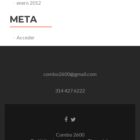
enero 2012
META
Acceder
combo2600@gmail.com
314 427 6222
Enlace
Enlace
de
de
Facebook
Twitter
Combo 2600