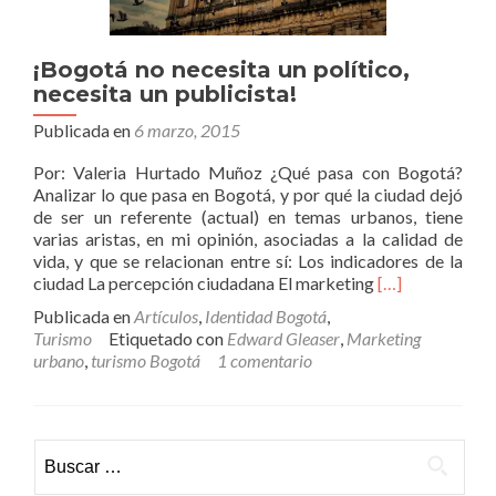
¡Bogotá no necesita un político,
necesita un publicista!
Publicada en
6 marzo, 2015
Por: Valeria Hurtado Muñoz ¿Qué pasa con Bogotá?
Analizar lo que pasa en Bogotá, y por qué la ciudad dejó
de ser un referente (actual) en temas urbanos, tiene
varias aristas, en mi opinión, asociadas a la calidad de
vida, y que se relacionan entre sí: Los indicadores de la
Leer
ciudad La percepción ciudadana El marketing
[…]
más¡Bogotá
Publicada en
Artículos
,
Identidad Bogotá
,
no
Turismo
Etiquetado con
Edward Gleaser
,
Marketing
necesita
urbano
,
turismo Bogotá
1 comentario
un
político,
necesita
un
Buscar:
publicista!