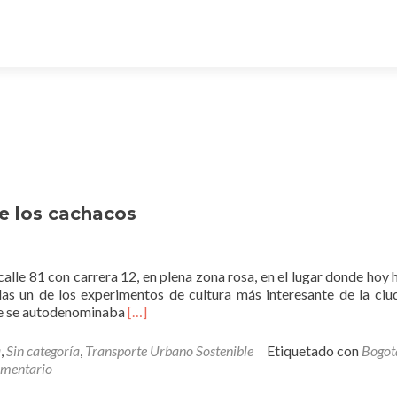
de los cachacos
calle 81 con carrera 12, en plena zona rosa, en el lugar donde hoy 
as un de los experimentos de cultura más interesante de la ciu
Leer
ue se autodenominaba
[…]
másEl
final
a
,
Sin categoría
,
Transporte Urbano Sostenible
Etiquetado con
Bogot
de
omentario
la