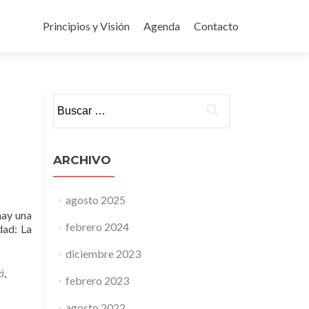
Ir
al
Principios y Visión
Agenda
Contacto
contenido
Buscar:
ARCHIVO
agosto 2025
hay una
febrero 2024
dad: La
diciembre 2023
á
,
febrero 2023
agosto 2022