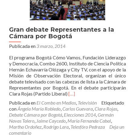
Gran debate Representantes a la
Cámara por Bogotá
Publicada en
3 marzo, 2014
El programa Bogotá Cómo Vamos, Fundación Liderazgo
y Democracia, Combo 2600, Instituto de Ciencia Política
Hernán Echavarría Olózaga y City TV, con el apoyo de la
Misión de Observación Electoral, organizan el único
debate televisado con las cabezas de lista a la Cámara de
Representantes por Bogotá. En el debate participarán
Leer
Clara Rojas (Partido Liberal)
[…]
másGran
Publicada en
El Combo en Medios
,
Televisión
Etiquetado
debate
con
Ángela María Robledo
,
Carlos Guevara
,
Clara Rojas
,
Representantes
Debate Cámara por Bogotá
,
Elecciones 2014
,
Germán
a
Navas Talero
,
Jaime Caycedo
,
María Fernanda Cabal
,
la
Martha Ordoñez
,
Rodrigo Lara
,
Telesfóro Pedraza
Deja un
Cámara
comentario