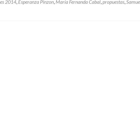
Democrático
nes 2014
,
Esperanza Pinzon
,
María Fernanda Cabal
,
propuestas
,
Samue
en
Bogotá:
¿Más
allá
de
La
Habana
tienen
algo
que
decir?