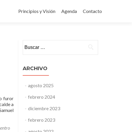
Ir
al
Principios y Visión
Agenda
Contacto
contenido
Buscar:
ARCHIVO
agosto 2025
febrero 2024
o furor
calde a
diciembre 2023
 Samuel
febrero 2023
entro
agosto 2022