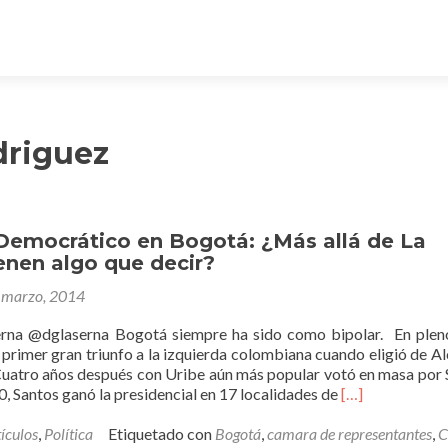
driguez
 Democrático en Bogotá: ¿Más allá de La
enen algo que decir?
 marzo, 2014
erna @dglaserna Bogotá siempre ha sido como bipolar. En plen
el primer gran triunfo a la izquierda colombiana cuando eligió de Al
uatro años después con Uribe aún más popular votó en masa por
Leer
, Santos ganó la presidencial en 17 localidades de
[…]
másEl
Centro
ículos
,
Política
Etiquetado con
Bogotá
,
camara de representantes
,
C