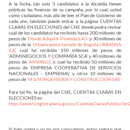
A la fecha, tan solo 3 candidatos a la Alcaldía tienen
públicas las finanzas de su campaña, por lo cual, usted
como ciudadano, más allá de leer el Plan de Gobierno de
cada uno, también puede entrar a la página CUENTAS
CLARAS EN ELECCIONES del CNE donde podrá revisar
cuál de los candidatos ha recibido hasta 200 millones de
pesos de
‘Donde Adquirir Vivienda S.A.S’
y 30 millones de
pesos de la
‘Urbanizadora Santafe de Bogotá URBANSA
S.A’
, cuál ha recibido 150 millones de pesos de
‘ADMINEGOCIOS Y COMPAÑÍA SCA’ y 40 millones de
pesos de
‘AMARILO’
, o cual ha recibido 50 millones de
pesos de ‘EMPRESA COOPERATIVA DE SERVICIOS
NACIONALES – EMPSENAL’ y otros 10 millones de
pesos de
‘M & N INGENIERÍA Y CONSTRUCCIÓN SAS’
Para tal fin, la página del CNE, CUENTAS CLARAS EN
ELECCIONES es:
http://www5.registraduria.gov.co/CuentasClarasPublicoTer
Si bien usted y yo no nos conocemos, estoy seguro que