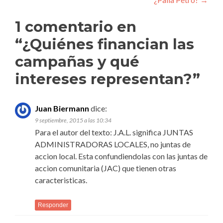
de
entradas
1 comentario en
“
¿Quiénes financian las
campañas y qué
intereses representan?
”
Juan Biermann
dice:
9 septiembre, 2015 a las 10:34
Para el autor del texto: J.A.L. significa JUNTAS
ADMINISTRADORAS LOCALES, no juntas de
accion local. Esta confundiendolas con las juntas de
accion comunitaria (JAC) que tienen otras
caracteristicas.
Responder