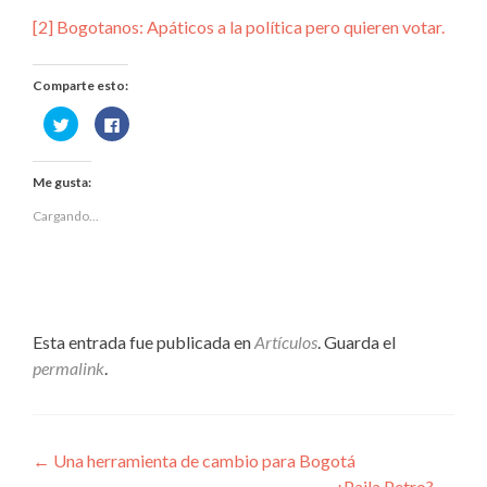
[2]
Bogotanos: Apáticos a la política pero quieren votar.
Comparte esto:
Haz
Haz
clic
clic
para
para
compartir
compartir
en
en
Me gusta:
Twitter
Facebook
(Se
(Se
abre
abre
Cargando...
en
en
una
una
ventana
ventana
nueva)
nueva)
Esta entrada fue publicada en
Artículos
. Guarda el
permalink
.
Navegación
←
Una herramienta de cambio para Bogotá
¿Paila Petro?
→