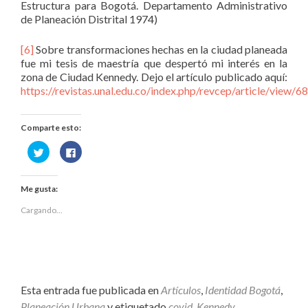
Estructura para Bogotá. Departamento Administrativo
de Planeación Distrital 1974)
[6]
Sobre transformaciones hechas en la ciudad planeada
fue mi tesis de maestría que despertó mi interés en la
zona de Ciudad Kennedy. Dejo el artículo publicado aquí:
https://revistas.unal.edu.co/index.php/revcep/article/view
Comparte esto:
Haz
Haz
clic
clic
para
para
compartir
compartir
en
en
Me gusta:
Twitter
Facebook
(Se
(Se
abre
abre
Cargando...
en
en
una
una
ventana
ventana
nueva)
nueva)
Esta entrada fue publicada en
Artículos
,
Identidad Bogotá
,
Planeación Urbana
y etiquetado
covid
,
Kennedy
,