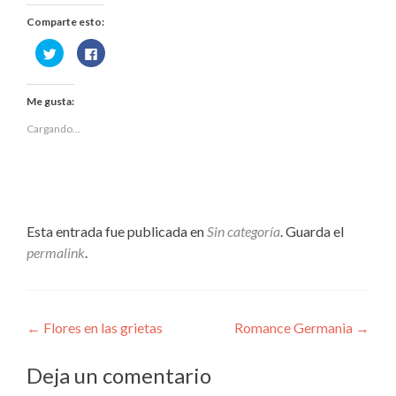
Comparte esto:
Haz
Haz
clic
clic
para
para
compartir
compartir
en
en
Me gusta:
Twitter
Facebook
(Se
(Se
abre
abre
Cargando...
en
en
una
una
ventana
ventana
nueva)
nueva)
Esta entrada fue publicada en
Sin categoría
. Guarda el
permalink
.
Navegación
←
Flores en las grietas
Romance Germania
→
de
Deja un comentario
entradas