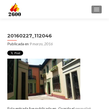
CAMBI
20160227_112046
Publicada en
9 marzo, 2016
Esta entrada fue publicada en . Guarda el
permalink
.