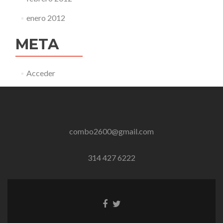
enero 2012
META
Acceder
combo2600@gmail.com
314 427 6222
Enlace
Enlace
de
de
Facebook
Twitter