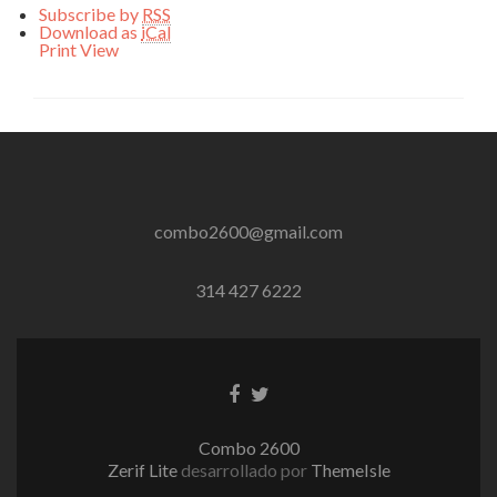
Subscribe by
RSS
Download as
iCal
Print
View
combo2600@gmail.com
314 427 6222
Enlace
Enlace
de
de
Facebook
Twitter
Combo 2600
Zerif Lite
desarrollado por
ThemeIsle