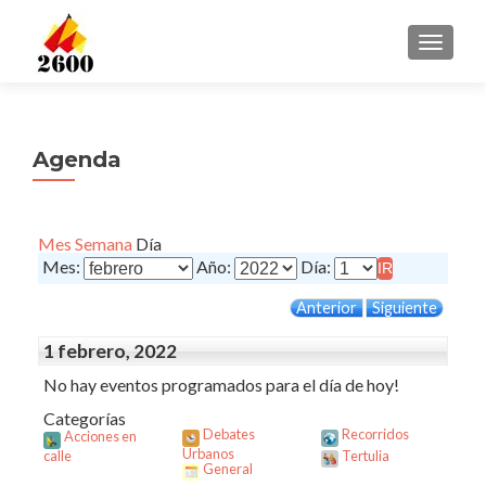
CAMBI
Agenda
Mes
Semana
Día
Mes:
Año:
Día:
Anterior
Siguiente
1 febrero, 2022
No hay eventos programados para el día de hoy!
Categorías
Debates
Recorridos
Acciones en
Urbanos
calle
Tertulia
General