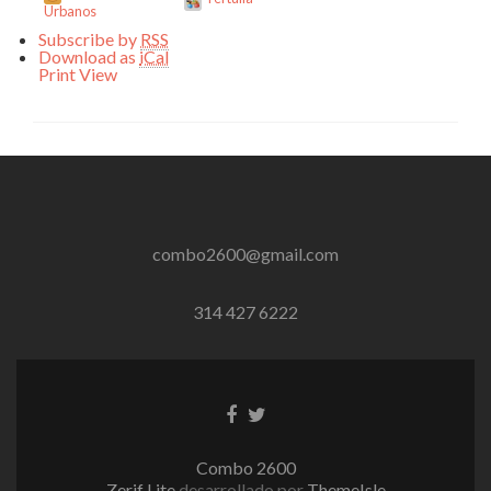
Urbanos
Subscribe by
RSS
Download as
iCal
Print
View
combo2600@gmail.com
314 427 6222
Enlace
Enlace
de
de
Facebook
Twitter
Combo 2600
Zerif Lite
desarrollado por
ThemeIsle