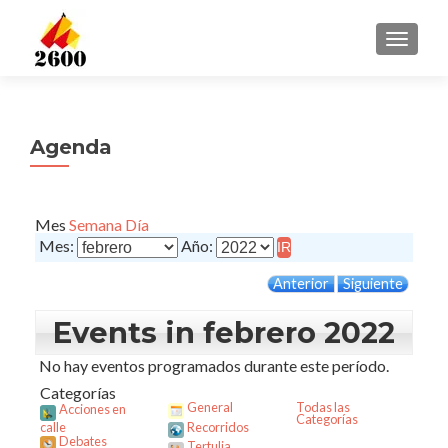
CAMBI
Agenda
Mes
Semana
Día
Mes:
Año:
Anterior
Siguiente
Events in febrero 2022
No hay eventos programados durante este período.
Categorías
General
Todas las
Acciones en
Categorías
calle
Recorridos
Debates
Tertulia