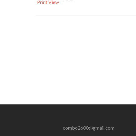
Print
View
combo2600@gmail.com