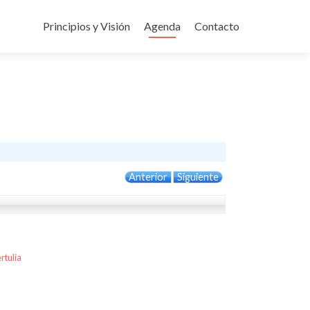
Ir
al
Principios y Visión
Agenda
Contacto
contenido
Anterior
Siguiente
rtulia