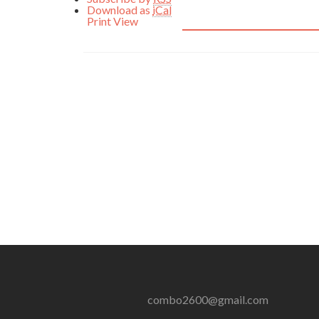
Download as
iCal
Print
View
combo2600@gmail.com