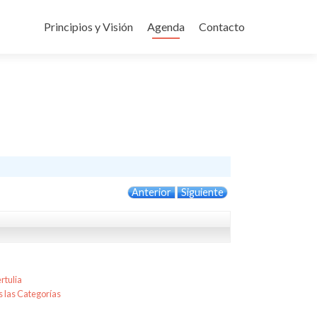
Ir
al
Principios y Visión
Agenda
Contacto
contenido
Anterior
Siguiente
rtulia
 las Categorías