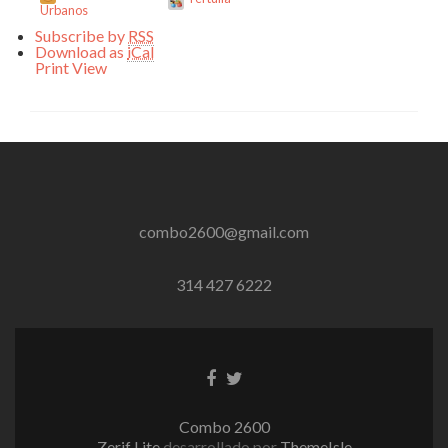
Urbanos
Subscribe by
RSS
Download as
iCal
Print
View
combo2600@gmail.com
314 427 6222
Enlace
Enlace
de
de
Facebook
Twitter
Combo 2600
Zerif Lite
desarrollado por
ThemeIsle