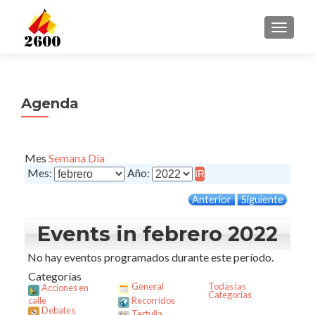
CAMBI
Agenda
Mes
Semana
Día
Mes:
Año:
Anterior
Siguiente
Events in febrero 2022
No hay eventos programados durante este período.
Categorías
General
Todas las
Acciones en
Categorías
calle
Recorridos
Debates
Tertulia