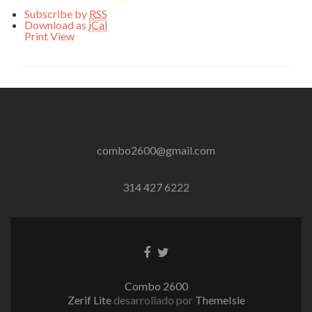
Subscribe by
RSS
Download as
iCal
Print
View
combo2600@gmail.com
314 427 6222
Enlace
Enlace
de
de
Facebook
Twitter
Combo 2600
Zerif Lite
desarrollado por
ThemeIsle