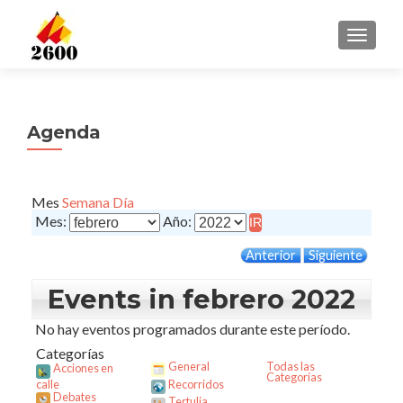
CAMBI
Agenda
Mes
Semana
Día
Mes:
Año:
Anterior
Siguiente
Events in febrero 2022
No hay eventos programados durante este período.
Categorías
General
Todas las
Acciones en
Categorías
calle
Recorridos
Debates
Tertulia