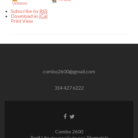
Urbanos
Subscribe by
RSS
Download as
iCal
Print
View
combo2600@gmail.com
314 427 6222
Enlace
Enlace
de
de
Facebook
Twitter
Combo 2600
Zerif Lite
desarrollado por
ThemeIsle