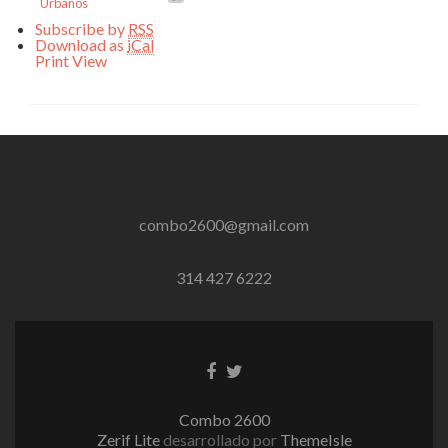
Urbanos
Subscribe by
RSS
Download as
iCal
Print
View
combo2600@gmail.com
314 427 6222
Enlace
Enlace
de
de
Facebook
Twitter
Combo 2600
Zerif Lite
desarrollado por
ThemeIsle