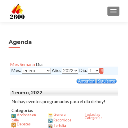
CAMBI
Agenda
Mes
Semana
Día
Mes:
Año:
Día:
Anterior
Siguiente
1 enero, 2022
No hay eventos programados para el día de hoy!
Categorías
General
Todas las
Acciones en
Categorías
calle
Recorridos
Debates
Tertulia