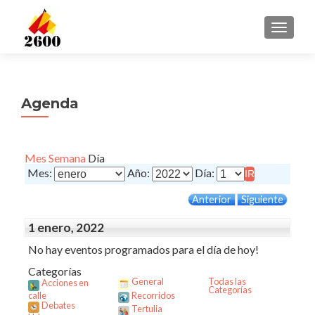
CAMBI
Agenda
Mes
Semana
Día
Mes:
Año:
Día:
Anterior
Siguiente
1 enero, 2022
No hay eventos programados para el día de hoy!
Categorías
General
Todas las
Acciones en
Categorías
calle
Recorridos
Debates
Tertulia