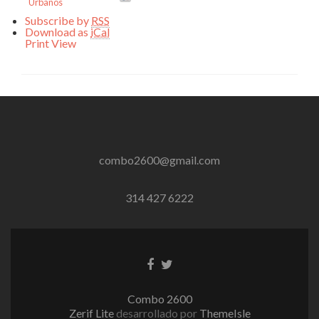
Urbanos
Subscribe by
RSS
Download as
iCal
Print
View
combo2600@gmail.com
314 427 6222
Enlace
Enlace
de
de
Facebook
Twitter
Combo 2600
Zerif Lite
desarrollado por
ThemeIsle