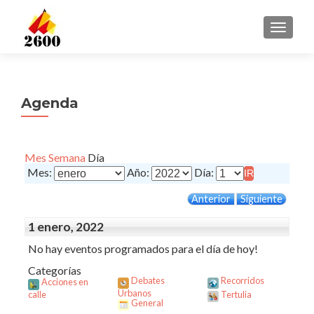
CAMBI
Agenda
Mes
Semana
Día
Mes:
Año:
Día:
Anterior
Siguiente
1 enero, 2022
No hay eventos programados para el día de hoy!
Categorías
Debates
Recorridos
Acciones en
Urbanos
calle
Tertulia
General