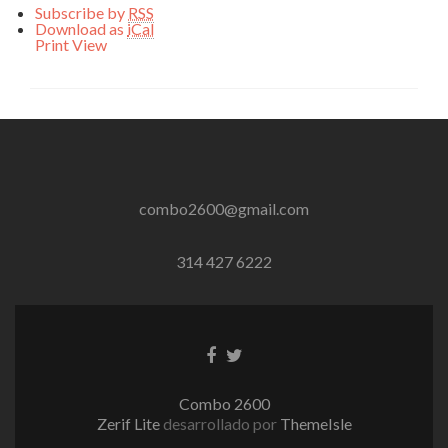
Subscribe by
RSS
Download as
iCal
Print
View
combo2600@gmail.com
314 427 6222
Enlace
Enlace
de
de
Facebook
Twitter
Combo 2600
Zerif Lite
desarrollado por
ThemeIsle